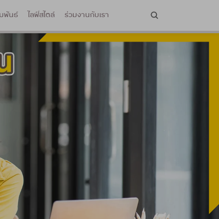
มพันธ์
ไลฟ์สไตล์
ร่วมงานกับเรา