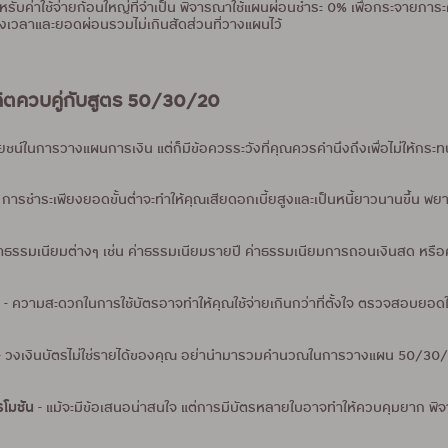
หรับค่าใช้จ่ายก้อนใหญ่ที่จำเป็น พิจารณาใช้แผนผ่อนชำระ 0% เพื่อกระจายภาร
รงเวลาและยอดผ่อนรวมไม่เกินสัดส่วนที่วางแผนไว้
ดิตควบคู่กับสูตร 50/30/20
ประโยชน์ในการวางแผนการเงิน แต่ก็มีข้อควรระวังที่คุณควรคำนึงถึงเพื่อไม่ใ
 การชำระเพียงยอดขั้นต่ำจะทำให้คุณเสียดอกเบี้ยสูงและเป็นหนี้ยาวนานขึ้น พย
าธรรมเนียมต่างๆ เช่น ค่าธรรมเนียมรายปี ค่าธรรมเนียมการถอนเงินสด หรือค่า
้
- ความสะดวกในการใช้บัตรอาจทำให้คุณใช้จ่ายเกินกว่าที่ตั้งใจ ตรวจสอบยอดใช้จ
 วงเงินบัตรไม่ใช่รายได้ของคุณ อย่านำมารวมคำนวณในการวางแผน 50/30/20
รโมชัน
- แม้จะมีข้อเสนอน่าสนใจ แต่การมีบัตรหลายใบอาจทำให้ควบคุมยาก พิจ