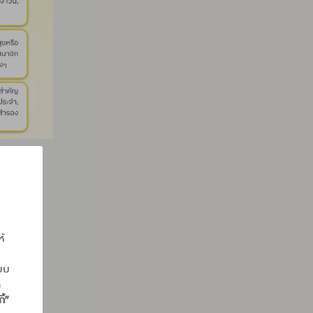
ห้
แบบ
ถ
ี้”