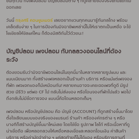
ขึ้นทุกวัน ทั้งเพจปลอม บัญชีปลอมต่าง ๆ ที่ดูคล้ายของจริงแทบแยกไม่
ออกเลย
วันนี้
กรุงศรี คอนซูมเมอร์
เลยอยากชวนทุกคนมารู้ทันกลโกง พร้อม
เคล็ดลับง่าย ๆ ในการป้องกันมิจฉาชีพเหล่านี้ไม่ให้เราตกเป็นเหยื่อ จะใช้
โซเชียลให้ชิลแค่ไหน ก็ต้องมีสติกันไว้ด้วยนะ!
บัญชีปลอม เพจปลอม กับกลลวงออนไลน์ที่ต้อง
ระวัง
ต้องยอมรับว่ามิจฉาชีพออนไลน์ในยุคนี้มาในหลากหลายรูปแบบ และ
แนบเนียนมาก ทั้งสร้างเพจหลอกเป็นร้านค้า บริการ หรือแม้แต่เพจจอง
ที่พัก เพจแจกของก็มีเหมือนกัน! หลายคนอาจจะเคยเจอเพจที่ดูดี มีรูป
สวย มีรีวิว แต่พอ CF ไป กลับไม่ส่งของ หรือโอนจองที่พักไปแล้ว พอไป
ถึงกลับไม่มีชื่อการจอง แบบนี้คือโดนหลอกเต็มๆ
เพจปลอม หรือบัญชีปลอม คือ บัญชี (ACCOUNT) ที่ถูกสร้างขึ้นมาโดย
ตั้งใจเลียนแบบของจริงของแบรนด์ ร้านค้า หรือองค์กรต่าง ๆ หรือ
บางทีก็สร้างบัญชีขึ้นมาใหม่เลย โดยใช้ชื่อ รูปภาพ โลโก้ หรือเนื้อหาที่ดู
น่าเชื่อถือ เพื่อหลอกลวงให้เหยื่อหลงเชื่อและหลอกโอนเงิน ค่าสินค้า
บริการ หรือค่ามัดจำต่าง ๆ แต่สุดท้ายก็ไม่ได้ของ หรือบริการตามที่