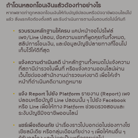
ถ้าโดนหลอกโอนเงินแล้วต้องทำอย่างไร
หากพลาดท่าถูกหลอกโอนเงินให้กับบัญชีปลอมหรือมิจฉาชีพออนไลน์ไป
แล้ว สิ่งแรกคือต้องตั้งสติ และรีบดำเนินการตามขั้นตอนต่อไปนี้ทันที
รวบรวมหลักฐานให้ครบ
แคปหน้าจอโปรไฟล์
เพจ/Line ปลอม, ข้อความแชทที่พูดคุยกันทั้งหมด,
สลิปการโอนเงิน, และข้อมูลบัญชีปลายทางที่โอนไป
เก็บไว้ให้ดีที่สุด
แจ้งความดำเนินคดี
นำหลักฐานทั้งหมดไปแจ้งความ
ที่สถานีตำรวจในพื้นที่ หรือแจ้งความออนไลน์ผ่าน
เว็บไซต์ของสำนักงานตำรวจแห่งชาติ เพื่อให้เจ้า
หน้าที่ดำเนินคดีตามกฎหมาย
แจ้ง Report ไปยัง Platform
รายงาน (Report) เพจ
ปลอมหรือบัญชี Line ปลอมนั้น ๆ ไปยัง Facebook
หรือ Line เพื่อให้ทาง Platform ช่วยตรวจสอบและ
ระงับบัญชีมิจฉาชีพออนไลน์
แชร์เพื่อเตือนภัย
นำเรื่องราวไปบอกต่อในช่องทางโซ
เชียลมีเดีย หรือกลุ่มเตือนภัยต่าง ๆ เพื่อให้คนอื่น ๆ