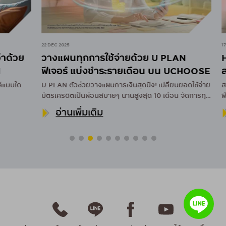
22 DEC 2025
17 DEC 
้วย
วางแผนทุกการใช้จ่ายด้วย U PLAN
HOW
ฟีเจอร์ แบ่งชำระรายเดือน บน UCHOOSE
สมัค
บใด
U PLAN ตัวช่วยวางแผนการเงินสุดปัง! เปลี่ยนยอดใช้จ่าย
สมัคร
บัตรเครดิตเป็นผ่อนสบายๆ นานสูงสุด 10 เดือน จัดการทุก
ฟีเจ
ค่าใช้จ่ายผ่านแอป UCHOOSE
อ่านเพิ่มเติม
อ