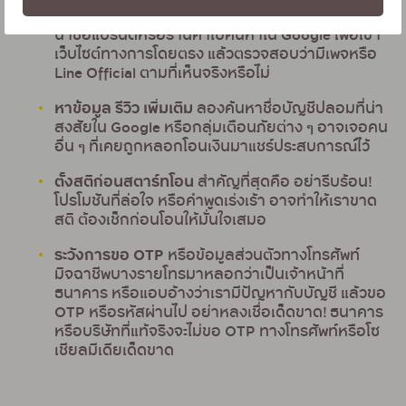
ยืนยันกับช่องทาง Official อื่น ๆ
หากไม่แน่ใจ ให้ลอง
นำชื่อแบรนด์หรือร้านค้าไปค้นหาใน Google เพื่อเข้า
เว็บไซต์ทางการโดยตรง แล้วตรวจสอบว่ามีเพจหรือ
Line Official ตามที่เห็นจริงหรือไม่
หาข้อมูล รีวิว เพิ่มเติม
ลองค้นหาชื่อบัญชีปลอมที่น่า
สงสัยใน Google หรือกลุ่มเตือนภัยต่าง ๆ อาจเจอคน
อื่น ๆ ที่เคยถูกหลอกโอนเงินมาแชร์ประสบการณ์ไว้
ตั้งสติก่อนสตาร์ทโอน
สำคัญที่สุดคือ อย่ารีบร้อน!
โปรโมชันที่ล่อใจ หรือคำพูดเร่งเร้า อาจทำให้เราขาด
สติ ต้องเช็กก่อนโอนให้มั่นใจเสมอ
ระวังการขอ OTP
หรือข้อมูลส่วนตัวทางโทรศัพท์
มิจฉาชีพบางรายโทรมาหลอกว่าเป็นเจ้าหน้าที่
ธนาคาร หรือแอบอ้างว่าเรามีปัญหากับบัญชี แล้วขอ
OTP หรือรหัสผ่านไป อย่าหลงเชื่อเด็ดขาด! ธนาคาร
หรือบริษัทที่แท้จริงจะไม่ขอ OTP ทางโทรศัพท์หรือโซ
เชียลมีเดียเด็ดขาด