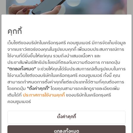
คุกกี้
เว็บไซต์ของบริษัทในเครือกรุงศรี คอนซูมเมอร์ มีการจัดเก็บข้อมูล
จากเบราว์เซอร์ของคุณในรูปแบบคุกกี้ เพื่อมอบประสบการณ์การ
ใช้งานที่ดียิ่งขึ้นให้แก่คุณ รวมถึงนำเสนอเนื้อหา และ
ประชาสัมพันธ์สิทธิประโยชน์ที่ตรงกับความต้องการ การกดปุ่ม
เช็กยังไงให้มั่นใจก่อนทำธุรกรรมทางการเงิน
“ตกลงทั้งหมด”
จะช่วยให้คุณได้รับประสบการณ์เต็มรูปแบบในการ
ใช้งานเว็บไซต์ของบริษัทในเครือกรุงศรี คอนซูมเมอร์ ทั้งนี้ คุณ
นอกจากการสังเกตเบื้องต้นแล้ว การตรวจสอบข้อมูลให้รอบด้านก่อน
สามารถกำหนดการตั้งค่าคุกกี้แต่ละประเภทได้ตามที่คุณต้องการ
ตัดสินใจเชื่อ หรือทำธุรกรรมใด ๆ ถือเป็นหัวใจสำคัญของการป้องกัน
โดยกดปุ่ม
“ตั้งค่าคุกกี้”
โดยคุณสามารถคลิกดูรายละเอียดเพิ่ม
มิจฉาชีพ ลองใช้วิธีเหล่านี้เพื่อความชัวร์
เติมได้ที่
ประกาศการใช้งานคุกกี้
ของบริษัทในเครือกรุงศรี
ตรวจสอบ Page Transparency (ความโปร่งใสของ
คอนซูมเมอร์
เพจ)
บน Facebook เราสามารถคลิกดูข้อมูล "ความ
โปร่งใสของเพจ" ได้ จะเห็นว่าเพจนั้นสร้างขึ้นเมื่อไหร่
ตั้งค่าคุกกี้
มีประวัติการเปลี่ยนชื่อหรือไม่ เพจที่โปร่งใสมักจะน่า
เชื่อถือกว่า
ตกลงทั้งหมด