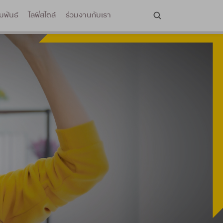
มพันธ์
ไลฟ์สไตล์
ร่วมงานกับเรา