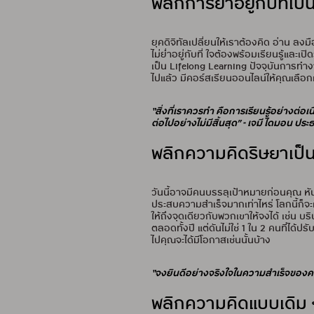
พลิกการย่ำอยู่กับที่เป็น
ยุคดิจิทัลเปลี่ยนให้เราต้องคิด อ่าน ลงม
ไม่ย่ำอยู่กับที่ ใจต้องพร้อมเรียนรู้และเ
เป็น Lifelong Learning ปัจจุบันการทำง
ไปแล้ว มีคอร์สเรียนออนไลน์ให้คุณเลือก
“สิ่งที่เราควรทำ คือการเรียนรู้อย่างต่อเ
ต่อไปอย่างไม่มีสิ้นสุด” - เจมี ไดมอน ป
พลิกความคิดริษยาเป็นพ
วันนี้อาจมีคนบรรลุเป้าหมายก่อนคุณ หัน
ประสบความสำเร็จมากเท่าไหร่ โลกนี้ก็จะ
ให้ถึงจุดเดียวกับพวกเขาให้จงได้ เช่น 
ตลอดทั้งปี แต่ดันไม่ใช่ 1 ใน 2 คนที่ได้ป
ไปคุณจะได้มีโอกาสเช่นนั้นบ้าง
“จงยินดีอย่างจริงใจในความสำเร็จของคนอื่น
พลิกความคิดแบบเดิม 