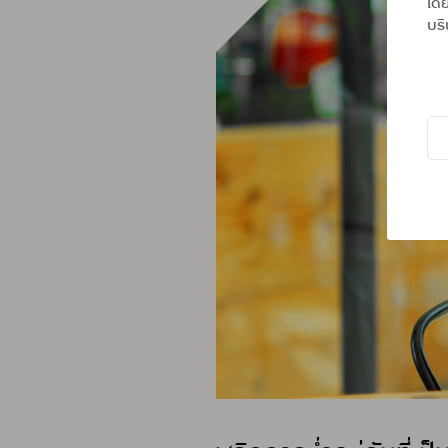
โดย
บริ