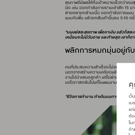
สุขภาพดีมีผลให้ถึงเป้าหมายเร็วกว่าค
นิด เช่น ออกกำลังกายยามเช้าสัก 15 นาที
สายคลายกล้ามเนื้อ ออกกำลังกายแขน ด้
แนบกับพื้น แล้วยกส้นเท้าขึ้นลง 5-10 ครั
“มนุษย์สละสุขภาพ เพื่อหาเงิน แล้วก็สละเ
เหมือนจะไม่มีวันตาย และท้ายสุด เขาก็ตาย
พลิกการหมกมุ่นอยู่กั
คนที่ประสบความสำเร็จจะไม่จมอยู่กับปัญ
นอกจากสร้างความเครียดแล้ว ยังทำให้งาน
งานไปนำเสนอลูกค้า แต่ไม่ผ่าน ทั้งที่คุณ
คุ
ขอโอกาสกลับไปแก้ไขแผนงานและนำเสนอใ
เว็
“ชีวิตการทำงาน ถ้าเดินบนทางเรียบ เราจะเร
เบร
แก่
ต้
ในก
กำห