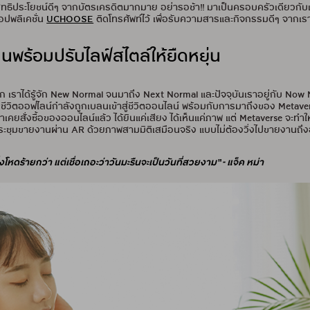
ทธิประโยชน์ดีๆ จากบัตรเครดิตมากมาย อย่ารอช้า!! มาเป็นครอบครัวเดียวกับ
อปพลิเคชั่น
UCHOOSE
ติดโทรศัพท์ไว้ เพื่อรับความสารและกิจกรรมดีๆ จากเร
็นพร้อมปรับไลฟ์สไตล์ให้ยืดหยุ่น
 เราได้รู้จัก New Normal จนมาถึง Next Normal และปัจจุบันเราอยู่กับ Now No
 ชีวิตออฟไลน์กำลังถูกเบลนเข้าสู่ชีวิตออนไลน์ พร้อมกับการมาถึงของ Metaver
เราเคยสั่งซื้อของออนไลน์แล้ว ได้ยินแค่เสียง ได้เห็นแค่ภาพ แต่ Metaverse จะทำ
ประชุมขายงานผ่าน AR ด้วยภาพสามมิติเสมือนจริง แบบไม่ต้องวิ่งไปขายงานถึง
ิ่งโหดร้ายกว่า แต่เชื่อเถอะว่าวันมะรืนจะเป็นวันที่สวยงาม“ - แจ็ค หม่า