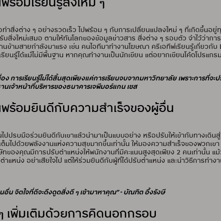
พร้อมเรียนรู้สิ่งใหม่ ๆ
ือทำสิ่งต่าง ๆ อย่างรวดเร็ว ไปพร้อม ๆ กับการเปลี่ยนแปลงใหม่ ๆ ที่เกิดขึ้นอยู่
ปิดรับสิ่งใหม่เสมอ ตามให้ทันโลกของข้อมูลข่าวสาร สิ่งต่าง ๆ รอบตัว จำไว้ว่าการ
านข้ามสายกำลังมาแรง เช่น คนไอทีมาทำงานโฆษณา ครีเอทีฟเรียนรู้เกี่ยวกับ Dat
เรียนรู้ได้แม้ไม่มีพื้นฐาน หากคุณทำงานเป็นนักเขียน แต่อยากเขียนโค้ดโปรแก
นื่อง การเรียนรู้ไม่ได้สิ้นสุดเพียงแค่การเรียนจบจากมหาวิทยาลัย เพราะการที่จะป
ระธานเจ้าหน้าที่บริหารของธนาคารเจพีมอร์แกน เชส
ร้อมยินดีกับความสำเร็จของผู้อื่น
ไปปรบมือร่วมยินดีกับเขาแล้วนำมาเป็นแบบอย่าง หรือปรับให้เข้ากับทางเดินสู่
เต็มไปด้วยพลังงานแห่งความสุขมากขึ้นเท่านั้น ให้มองความสำเร็จของพวกเขา เป
บริษัทของคุณมีการปรับตำแหน่งให้พนักงานที่มีคะแนนสูงสุดเพียง 2 คนเท่านั้น 
รับตำแหน่ง อย่าเสียใจไป แต่ให้ร่วมยินดีกับผู้ที่ได้ปรับตำแหน่ง และนำวิธีการทำ
 จิตใจที่ดีจะดึงดูดสิ่งดี ๆ เข้ามาหาคุณ” - บัณฑิต อึ้งรังษี
ๆ เพิ่มเติมด้วยการคิดนอกกรอบ