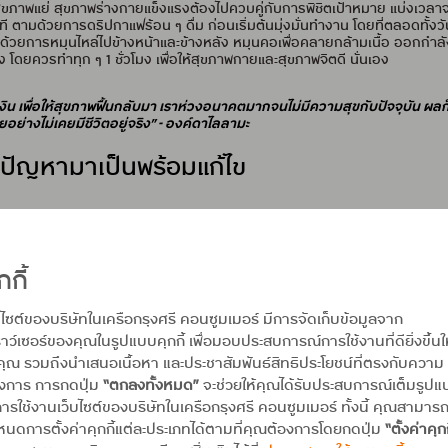
นสุขภาพแย่ สุขภาพร่างกายแข็งแรงต้องไปควบคู่กับการพิชิตเป้าหมาย แบ่งเ
 ตามด้วยการดริปกาแฟร้อน ๆ ดื่ม ก่อนเริ่มต้นมุ่งมั่นทำงาน โดยที่ตลอดทั้งวั
วยการหมุนไหล่ไปข้างหน้าและข้างหลัง หมุนคอเพื่อคลายกล้ามเนื้อ ออกกำลัง
้ง โดยควรทำทุก ๆ 1 ชั่วโมง เพื่อให้สุขภาพกายและสุขภาพจิตดี นั่นเอง
งิน เพื่อให้สุขภาพฟื้นกลับมา เราห่วงอนาคตมากจนไม่มีความสุขกับปัจจุบัน ผลก็คื
อย่างไม่เคยมีชีวิตอยู่จริง” - องค์ดาไลลามะ
บปัญหามาเป็นพร้อมแก้ไข
หานาน ๆ หรือไม่มองว่าเป็นปัญหา แต่เป็นอุปสรรคชนิดหนึ่งที่ต้องก้าวข้ามผ่า
ไม่เดินไปข้างหน้า ฉะนั้น แทนที่จะหมกมุ่นกับปัญหา เปลี่ยนไปโฟกัสวิธีแก้ปัญห
ตั้งใจทำมาอย่างดี ไม่ผิดที่คุณจะรู้สึกผิดหวัง แต่ให้รีบดึงตัวเองกลับมา หากยั
กกี้
หม่อีกครั้ง
บไซต์ของบริษัทในเครือกรุงศรี คอนซูมเมอร์ มีการจัดเก็บข้อมูลจาก
ียนรู้แค่ระยะทาง แต่ถ้าปีนเขา เราจะได้ทั้งระยะทางและความสูง สูง” - นิรุตติ์ ศิ
าว์เซอร์ของคุณในรูปแบบคุกกี้ เพื่อมอบประสบการณ์การใช้งานที่ดียิ่งขึ้นใ
คุณ รวมถึงนำเสนอเนื้อหา และประชาสัมพันธ์สิทธิประโยชน์ที่ตรงกับความ
องการ การกดปุ่ม
“ตกลงทั้งหมด”
จะช่วยให้คุณได้รับประสบการณ์เต็มรูป
ารใช้งานเว็บไซต์ของบริษัทในเครือกรุงศรี คอนซูมเมอร์ ทั้งนี้ คุณสามาร
นดการตั้งค่าคุกกี้แต่ละประเภทได้ตามที่คุณต้องการโดยกดปุ่ม
“ตั้งค่าคุกก