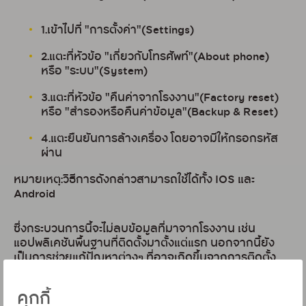
1.เข้าไปที่ "การตั้งค่า"(Settings)
2.แตะที่หัวข้อ "เกี่ยวกับโทรศัพท์"(About phone)
หรือ "ระบบ"(System)
3.แตะที่หัวข้อ "คืนค่าจากโรงงาน"(Factory reset)
หรือ "สำรองหรือคืนค่าข้อมูล"(Backup & Reset)
4.แตะยืนยันการล้างเครื่อง โดยอาจมีให้กรอกรหัส
ผ่าน
หมายเหตุ:วิธีการดังกล่าวสามารถใช้ได้ทั้ง IOS และ
Android
ซึ่งกระบวนการนี้จะไม่ลบข้อมูลที่มาจากโรงงาน เช่น
แอปพลิเคชันพื้นฐานที่ติดตั้งมาตั้งแต่แรก นอกจากนี้ยัง
เป็นการช่วยแก้ปัญหาต่างๆ ที่อาจเกิดขึ้นจากการติดตั้ง
แอปพลิเคชันที่ไม่ปลอดภัยหรือมีไวรัส การทำ Factory
Reset จะช่วยให้ระบบกลับมาทำงานได้อย่างมีประสิทธิภาพ
คุกกี้
และปลอดภัยมากยิ่งขึ้น แต่ก่อนที่จะทำการรีเซ็ต ควร