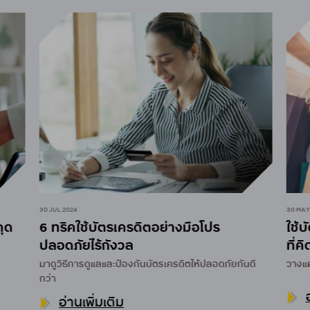
30 JUL 2024
30 MAY
ุด
6 ทริคใช้บัตรเครดิตอย่างมือโปร
ใช้บ
ปลอดภัยไร้กังวล
ที่คิ
มาดูวิธีการดูแลและป้องกันบัตรเครดิตให้ปลอดภัยกันดี
วางแผ
กว่า
อ
อ่านเพิ่มเติม