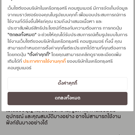
ทำการสำรองข้อมูลสำคัญ เช่น รูปภาพ วิดีโอ และข้อมูล
เว็บไซต์ของบริษัทในเครือกรุงศรี คอนซูมเมอร์ มีการจัดเก็บข้อมูล
ส่วนตัวอื่นๆ ไว้ในที่อื่นก่อน เพื่อป้องกันการสูญหายของ
จากเบราว์เซอร์ของคุณในรูปแบบคุกกี้ เพื่อมอบประสบการณ์การ
ข้อมูลที่มีค่าและสำคัญของเรา
ใช้งานที่ดียิ่งขึ้นให้แก่คุณ รวมถึงนำเสนอเนื้อหา และ
ประชาสัมพันธ์สิทธิประโยชน์ที่ตรงกับความต้องการ การกดปุ่ม
Lockdown Mode (โหมดล็อคดาวน์)
“ตกลงทั้งหมด”
จะช่วยให้คุณได้รับประสบการณ์เต็มรูปแบบในการ
ใช้งานเว็บไซต์ของบริษัทในเครือกรุงศรี คอนซูมเมอร์ ทั้งนี้ คุณ
ผู้พัฒนาระบบมือถือได้ให้ความสำคัญด้านความปลอดภัย
สามารถกำหนดการตั้งค่าคุกกี้แต่ละประเภทได้ตามที่คุณต้องการ
และภัยคุกคามจากไซเบอร์ ทั้งระบบปฏิบัติการจาก iOS และ
โดยกดปุ่ม
“ตั้งค่าคุกกี้”
โดยคุณสามารถคลิกดูรายละเอียดเพิ่ม
Android ที่มีฟีเจอร์การรักษา “ความปลอดภัยขั้นสูง”
เติมได้ที่
ประกาศการใช้งานคุกกี้
ของบริษัทในเครือกรุงศรี
ปกป้องอุปกรณ์จากการโจมตีทางไซเบอร์ด้วย "โหมดล็อก
คอนซูมเมอร์
ดาวน์" ที่จะทำหน้าที่ป้องกันอุปกรณ์จากภัยคุกคามที่มุ่ง
เป้าโจมตี
ตั้งค่าคุกกี้
เมื่อใช้งานโหมดล็อกดาวน์ อุปกรณ์จะทำงานแตกต่างจาก
เดิม เพื่อลดพื้นที่เสี่ยงต่อการถูกโจมตี โดยจะจำกัดความ
ตกลงทั้งหมด
ปลอดภัยของแอป เว็บไซต์ เช่น บล็อกแอปจากแหล่งที่มาที่
ไม่ได้รับอนุญาต, ลิงก์ข้อความ, รูปภาพ, การเชื่อมต่อ
อุปกรณ์ และคุณสมบัติบางอย่าง อาจไม่สามารถใช้งาน
ฟังก์ชันบางอย่างได้