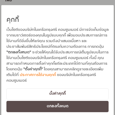
เพิ่ม
1. เปิดแอป UCHOOSE
2. เลือกเมนู “บัญชี”
คุกกี้
3. เลือก "ดูทั้งหมด"
เว็บไซต์ของบริษัทในเครือกรุงศรี คอนซูมเมอร์ มีการจัดเก็บข้อมูล
จากเบราว์เซอร์ของคุณในรูปแบบคุกกี้ เพื่อมอบประสบการณ์การ
4. เลือก "เพิ่มวงเงินบัตร"
ใช้งานที่ดียิ่งขึ้นให้แก่คุณ รวมถึงนำเสนอเนื้อหา และ
ประชาสัมพันธ์สิทธิประโยชน์ที่ตรงกับความต้องการ การกดปุ่ม
5. ระบุวงเงินชั่วคราวที่ต้องการขอและเหตุผล"
“ตกลงทั้งหมด”
จะช่วยให้คุณได้รับประสบการณ์เต็มรูปแบบในการ
ใช้งานเว็บไซต์ของบริษัทในเครือกรุงศรี คอนซูมเมอร์ ทั้งนี้ คุณ
6. ตรวจสอบข้อมูลแล้วกด “ยืนยัน”
สามารถกำหนดการตั้งค่าคุกกี้แต่ละประเภทได้ตามที่คุณต้องการ
ดูขั้นตอนแบบละเอียด
คลิกที่นี่
โดยกดปุ่ม
“ตั้งค่าคุกกี้”
โดยคุณสามารถคลิกดูรายละเอียดเพิ่ม
เติมได้ที่
ประกาศการใช้งานคุกกี้
ของบริษัทในเครือกรุงศรี
คอนซูมเมอร์
เพิ่มวงเงินถาวรด้วยการส่งเอกสาร
ตั้งค่าคุกกี้
เหมาะสำหรับคนที่มีรายได้เพิ่ม หรือใช้บัตรเป็นประจำ
ตกลงทั้งหมด
เอกสารที่ต้องใช้