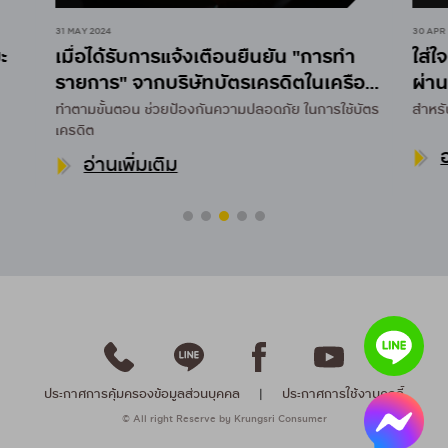
31 MAY 2024
30 APR
ะ
เมื่อได้รับการแจ้งเตือนยืนยัน "การทำ
ใส่ใ
รายการ" จากบริษัทบัตรเครดิตในเครือ
ผ่า
กรุงศรี คอนซูมเมอร์
NOT
ทำตามขั้นตอน
ช่วยป้องกันความปลอดภัย
ในการใช้บัตร
สำหรั
เครดิต
อ
อ่านเพิ่มเติม
ประกาศการคุ้มครองข้อมูลส่วนบุคคล
|
ประกาศการใช้งานคุกกี้
© All right Reserve by Krungsri Consumer