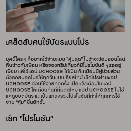
เคล็ดลับคนใช้บัตรแบบโปร
ยุคนี้ใคร ๆ ก็อยากใช้จ่ายแบบ “คุ้มสุด” ไม่ว่าจะช้อปออนไลน์
กินข้าวกับเพื่อน หรือจองทริปเที่ยวก็มีโปรโมชันดี ๆ รออยู่
เพียบ แค่ใช้แอป UCHOOSE ให้เป็น ก็เหมือนมีผู้ช่วยส่วน
ตัวคอยบอกโปรให้ทุกวันแบบเรียลไทม์ เช็กโปรผ่านแอป
UCHOOSE ก่อนใช้จ่ายทุกครั้ง เปิดแจ้งเตือนในแอป
UCHOOSE ให้เตือนทันทีที่มีดีลใหม่ แอป UCHOOSE ไม่ใช่
แค่ดูยอดบัตร แต่เป็นแหล่งรวมโปรโมชันที่ทำให้ทุกการใช้
จ่าย “คุ้ม” ขึ้นอีกขั้น
เช็ก “โปรโมชัน”