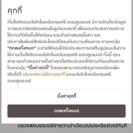
ฟังก์ชันค้นหาแบบเจาะจง
คุกกี้
พิมพ์ชื่อร้าน เช่น “Shopee” หรือ “Lazada” แล้วค้นหา
เว็บไซต์ของบริษัทในเครือกรุงศรี คอนซูมเมอร์ มีการจัดเก็บข้อมูล
ได้ทันที
จากเบราว์เซอร์ของคุณในรูปแบบคุกกี้ เพื่อมอบประสบการณ์การ
ใช้งานที่ดียิ่งขึ้นให้แก่คุณ รวมถึงนำเสนอเนื้อหา และ
ประชาสัมพันธ์สิทธิประโยชน์ที่ตรงกับความต้องการ การกดปุ่ม
ถ้านึกชื่อไม่ออก แต่อยากไปเที่ยว แค่พิมพ์คำว่า “ท่อง
“ตกลงทั้งหมด”
จะช่วยให้คุณได้รับประสบการณ์เต็มรูปแบบในการ
เที่ยว” แอปก็จะคัดสรรโปรที่เกี่ยวข้องมาให้ครบ
ใช้งานเว็บไซต์ของบริษัทในเครือกรุงศรี คอนซูมเมอร์ ทั้งนี้ คุณ
สามารถกำหนดการตั้งค่าคุกกี้แต่ละประเภทได้ตามที่คุณต้องการ
ลงทะเบียนโปรโมชันได้เอง
โดยกดปุ่ม
“ตั้งค่าคุกกี้”
โดยคุณสามารถคลิกดูรายละเอียดเพิ่ม
เติมได้ที่
ประกาศการใช้งานคุกกี้
ของบริษัทในเครือกรุงศรี
คอนซูมเมอร์
กดลงทะเบียนผ่านแอปได้เลย ไม่ต้องโทร ไม่ต้องส่ง
SMS
ตั้งค่าคุกกี้
ตั้งเป็น “รายการโปรด” ไว้ดูภายหลังได้ง่าย
ตกลงทั้งหมด
ตรวจสอบยอดใช้จ่ายว่าเข้าเงื่อนไขโปรหรือยังได้ทันที