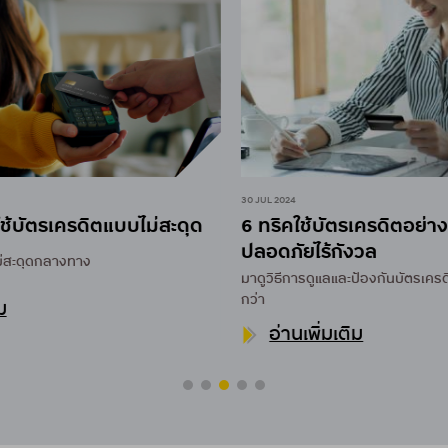
30 JUL 2024
30 MAY
ดุด
6 ทริคใช้บัตรเครดิตอย่างมือโปร
ใช้บ
ปลอดภัยไร้กังวล
ที่คิ
มาดูวิธีการดูแลและป้องกันบัตรเครดิตให้ปลอดภัยกันดี
วางแผ
กว่า
อ่านเพิ่มเติม