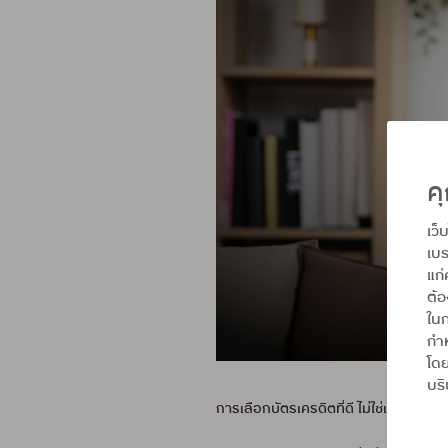
คุ
เว็
เบร
แก่
ต้
ในก
กำห
โดย
บริ
การเลือกบัตรเครดิตที่ดี ไม่ใช่แค่เรื่อ