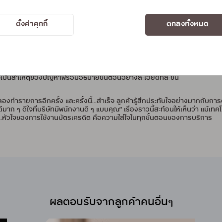
รเครดิตในกลุ่มกรุงศรี คอนซูมเมอร์ มานานหลายปี ด้วยความชื่นชอบในความทันส
ป็นเรื่องง่ายและมั่นใจมากขึ้น ไม่ว่าจะเป็นการตรวจสอบวงเงินคงเหลือ การแจ้ง
ตั้งค่าคุกกี้
ตกลงทั้งหมด
การชำระค่าสินค้าและบริการผ่าน QR Payment ที่ช่วยให้ชีวิตประจำวันคล่องตัวขึ้น
t ไม่สำเร็จ จึงรีบติดต่อมายังศูนย์บริการด้วยความกังวล เจ้าหน้าที่รับเรื
รเครดิตยังสามารถใช้งานได้ตามปกติ จึงแนะนำให้ลูกค้าลองทำรายการใหม่อีกครั้ง 
 ด้วยประสบการณ์และความเข้าใจในเทคโนโลยี เจ้าหน้าที่จึงแนะนำให้ลูกค้าลอง
าจเป็นสาเหตุของปัญหาพร้อมอธิบายขั้นตอนอย่างละเอียดทีละขั้น
ำรายการอีกครั้ง และครั้งนี้...สำเร็จ ลูกค้ารู้สึกประทับใจอย่างมากกับการด
 ๆ ดีใจที่บริษัทมีพนักงานดี ๆ แบบคุณ” เรื่องราวนี้สะท้อนให้เห็นว่า แม้เทคโน
อว่า...หัวใจของการใช้งานบัตรเครดิต คือความใส่ใจในทุกขั้นตอนของการบริการ
ผลตอบรับจากลูกค้าคนอื่นๆ