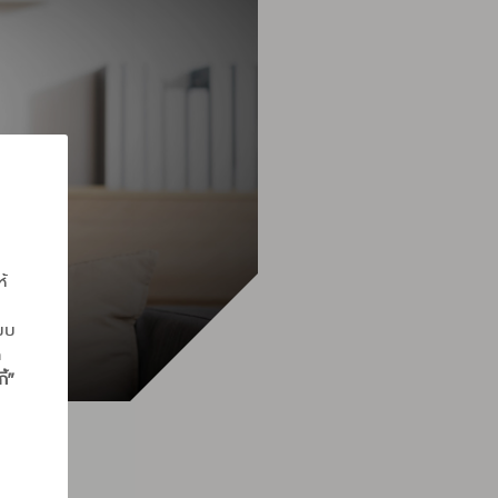
ห้
แบบ
ถ
ี้”
างแท้จริง