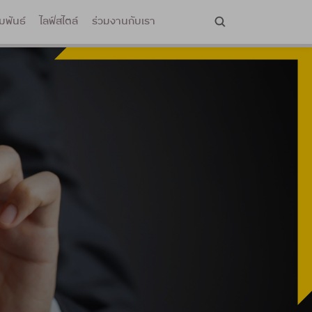
มพันธ์
ไลฟ์สไตล์
ร่วมงานกับเรา