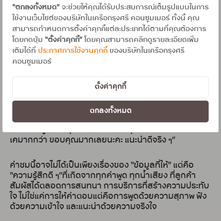
การปรับอัตราดอกเบี้ย รวมถึงเงื่อนไขต่าง ๆ ที่อธิบาย
“ตกลงทั้งหมด”
จะช่วยให้คุณได้รับประสบการณ์เต็มรูปแบบในการ
อย่างชัดเจน เข้าใจง่าย
ใช้งานเว็บไซต์ของบริษัทในเครือกรุงศรี คอนซูมเมอร์ ทั้งนี้ คุณ
สามารถกำหนดการตั้งค่าคุกกี้แต่ละประเภทได้ตามที่คุณต้องการ
โดยกดปุ่ม
“ตั้งค่าคุกกี้”
โดยคุณสามารถคลิกดูรายละเอียดเพิ่ม
ทุกประโยคถูกส่งออกไปด้วยความสุภาพและความตั้งใจให้
เติมได้ที่
ประกาศการใช้งานคุกกี้
ของบริษัทในเครือกรุงศรี
ลูกค้า “เข้าใจจริง” ไม่ใช่แค่ “รับรู้ข้อมูล” ลูกค้าค่อย ๆ คลาย
คอนซูมเมอร์
ความกังวลลงแม้สุดท้ายจะยังไม่ได้ตัดสินใจเข้าร่วม
โครงการแต่เลือกจะลองพยายามบริหารจัดการด้วยตัวเอง
ก่อนและยังคงอยากใช้บัตรต่อไป
ตั้งค่าคุกกี้
ก่อนจบบทสนทนาลูกค้าได้พูดสิ่งหนึ่งที่สะท้อนความรู้สึก
ตกลงทั้งหมด
ทั้งหมดเอาไว้ว่า “รู้ไหมคะ…ทำไมถึงชอบบัตรกรุงศรี เพราะ
พนักงานพูดจาดีทุกคนเลย ทั้งการคุยและการแนะนำ คือโอ
เคมากกว่า ขอบคุณมากเลยนะคะ แนะนำดีจริง ๆ”
คำชมนี้อาจไม่ได้เป็นเพียงเรื่องของ “ข้อมูลที่ให้” แต่คือ
“ความรู้สึกดี ๆ”ที่เกิดจากทุกคำพูด ทุกน้ำเสียง ที่ลูกค้า
สัมผัสได้ตลอดการสนทนา การบริการที่สร้างความประทับ
ใจ ไม่ใช่แค่การให้คำตอบแต่คือการพูดด้วยความสุภาพ ฟัง
ด้วยความเข้าใจ และแนะนำด้วยความจริงใจ