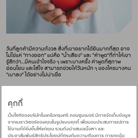
วันที่ลูกค้ามีความกังวล สิ่งที่เขาอยากได้ยินมากที่สุด อาจ
ไม่ใช่แค่ “ทางออก” แต่คือ “น้ำเสียง” และ “คำพูด”ที่ทำให้เขา
รู้สึกว่า…มีคนเข้าใจจริง ๆ เพราะบางครั้ง คำพูดที่สุภาพ
อ่อนโยน และใส่ใจ สามารถช่วยให้วันหนัก ๆ ของใครบางคน
“เบาลง” ได้อย่างไม่น่าเชื่อ
ลูกค้าท่านหนึ่งติดต่อเข้ามา สอบถามเจ้าหน้าที่ฝ่ายให้คำ
ปรึกษาและวางแผนการชำระเงิน เรื่องยอดชำระ เบื้องหลัง
คุกกี้
คำถามนั้น คือความไม่พร้อมที่ลูกค้าพยายามบอกอย่าง
สุภาพว่า เดือนนี้ยังไม่สะดวกชำระเลย อาจต้องรอเดือน
เว็บไซต์ของบริษัทในเครือกรุงศรี คอนซูมเมอร์ มีการจัดเก็บข้อมูล
หน้า พนักงานไม่ได้ตอบเพียงตามขั้นตอน แต่เลือกใช้ “น้ำ
จากเบราว์เซอร์ของคุณในรูปแบบคุกกี้ เพื่อมอบประสบการณ์การ
เสียงที่ตั้งใจรับฟัง” และ “คำพูดที่ใส่ใจความรู้สึก” ไม่มีคำพูด
ใช้งานที่ดียิ่งขึ้นให้แก่คุณ รวมถึงนำเสนอเนื้อหา และ
เร่งรัด ไม่มีน้ำเสียงกดดัน มีเพียงการอธิบายทางเลือก
ประชาสัมพันธ์สิทธิประโยชน์ที่ตรงกับความต้องการ การกดปุ่ม
อย่างค่อยเป็นค่อยไป ทั้งแนวทางการปรับโครงสร้างหนี้