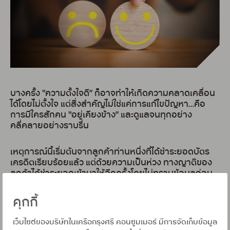
บางครั้ง “ความตั้งใจดี” ก็อาจทำให้เกิดความคลาดเคลื่อน
ได้โดยไม่ตั้งใจ แต่สิ่งสำคัญไม่ใช่แค่การแก้ไขปัญหา…คือ
การมีใครสักคน “อยู่เคียงข้าง” และดูแลจนทุกอย่าง
คลี่คลายอย่างราบรื่น
เหตุการณ์นี้เริ่มต้นจากลูกค้าท่านหนึ่งที่ได้ชำระยอดบัตร
เครดิตเรียบร้อยแล้ว แต่ด้วยความเป็นห่วง ทางญาติของ
ลูกค้าได้ชำระยอดเข้ามาให้อีกครั้งโดยไม่ทราบข้อมูลก่อน
หน้าทำให้เกิดการชำระเงิน “ซ้ำ” ในจำนวนที่ค่อนข้างสูง
เมื่อทราบเรื่อง ลูกค้าเกิดความกังวลใจทันทีเพราะเงินก้อน
คุกกี้
ดังกล่าวเป็นของทางญาติ
เว็บไซต์ของบริษัทในเครือกรุงศรี คอนซูมเมอร์ มีการจัดเก็บข้อมูล