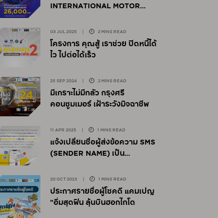
INTERNATIONAL MOTOR
EXPO 2025
03 JUL 2025
|
2 MINS READ
โครงการ คุณสู้ เราช่วย ปิดหนี้ได้
ไว ไปต่อได้เร็ว
25 SEP 2024
|
2 MINS READ
มีเกราะไม่มีกลัว กรุงศรี
คอนซูมเมอร์ เฝ้าระวังมิจฉาชีพ
11 APR 2025
|
1 MINS READ
แจ้งเปลี่ยนชื่อผู้ส่งข้อความ SMS
(SENDER NAME) เป็น
"KSCONSUMER"
20 OCT 2023
|
1 MINS READ
ประกาศรายชื่อผู้โชคดี แคมเปญ
"อิ่มสุดฟิน ลุ้นบินฮอกไกโด