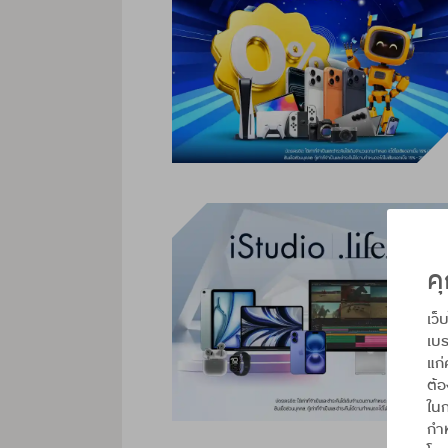
คุ
เว็
เบร
แก่
ต้
ในก
กำห