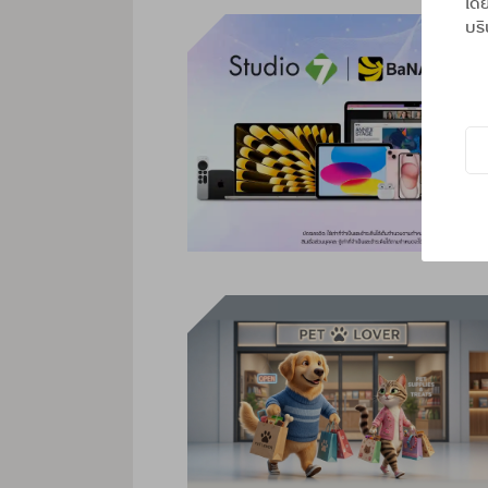
โดย
บริ