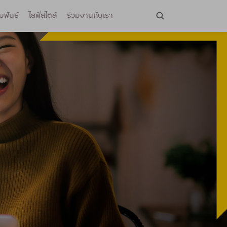
มพันธ์
ไลฟ์สไตล์
ร่วมงานกับเรา