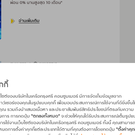
ผ่อน 0% นานสูงสุด 10 เดือน*
อ่านเพิ่มเติม
01 JUL 2026
|
0 MINS READ
ISTUDIO .LIFE
ผ่อน 0% นานสูงสุด 10 เดือน*
กกี้
บไซต์ของบริษัทในเครือกรุงศรี คอนซูมเมอร์ มีการจัดเก็บข้อมูลจาก
อ่านเพิ่มเติม
าว์เซอร์ของคุณในรูปแบบคุกกี้ เพื่อมอบประสบการณ์การใช้งานที่ดียิ่งขึ้นใ
คุณ รวมถึงนำเสนอเนื้อหา และประชาสัมพันธ์สิทธิประโยชน์ที่ตรงกับความ
องการ การกดปุ่ม
“ตกลงทั้งหมด”
จะช่วยให้คุณได้รับประสบการณ์เต็มรูป
ารใช้งานเว็บไซต์ของบริษัทในเครือกรุงศรี คอนซูมเมอร์ ทั้งนี้ คุณสามาร
นดการตั้งค่าคุกกี้แต่ละประเภทได้ตามที่คุณต้องการโดยกดปุ่ม
“ตั้งค่าคุกก