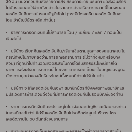
30 วัน นับจากวันสิ้นสุดรายการส่งเสริมการขาย บริษัทฯ ขอสงวนสิทธิ์
ไม่นับรวมยอดใช้จ่ายดังกล่าวในรายการส่งเสริมการตลาดนี้โดยจะมอบ
เครดิตเงินคืนภายในรอบบัญชีถัดไป (กรณีบัตรเสริม เครดิตเงินคืนจะ
โอนเข้าบัญชีบัตรหลักเท่านั้น)
• รายการเครดิตเงินคืนไม่สามารถ โอน / เปลี่ยน / แลก / ทอนเป็น
เงินสดได้
• บริษัทจะเรียกคืนเครดิตเงินคืน/เรียกเงินตามมูลค่าของสมนาคุณ ใน
กรณีที่พบในภายหลังว่ามีการยกเลิกรายการ (ไม่ว่าทั้งหมดหรือบาง
ส่วน) ที่ถูกนำไปคำนวณยอดสะสมในการได้รับสิทธิประโยชน์ภายใต้
รายการส่งเสริมการตลาดนี้ โดยจะทำการเรียกเก็บเข้าในบัญชีของผู้ถือ
บัตรตามมูลค่าของสิทธิประโยชน์ทั้งหมดที่ท่านได้รับไปแล้ว
• บริษัทฯ จะให้เครดิตเงินคืนเฉพาะสมาชิกบัตรที่ยังคงสภาพสมาชิกและ
มีประวัติการชำระดีจนถึงวันที่มีการเครดิตเงินคืนในรอบบัญชีของท่าน
• รายการเครดิตเงินคืนจะปรากฎในใบแจ้งยอดบัญชีรายเดือนของท่าน
ในกรณีสงสัยว่าไม่ได้รับเครดิตเงินคืนโปรดติดต่อศูนย์บริการบัตร
เครดิตภายใน 90 วันหลังจบรายการ
• สมาชิกบัตรควรเก็บหลักฐานและเซลส์สลิปไว้เพื่อการตรวจสอบใน