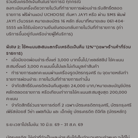
ร่วมรับเครดิตเงินคืนในรายการนี้ ทุกกรณี
ลงทะเบียนครั้งเดียวภายในวันที่ทำรายการผ่อนชำระรับสิทธิ์ตลอด
รายการ ฟรีผ่านแอป UCHOOSE ค้นหา JAY1 หรือ ผ่าน SMS พิมพ์
JAY1 เว้นวรรค หมายเลขบัตร 16 หลัก ส่งมาที่หมายเลข 061-404-
5555 และได้รับข้อความยืนยันตอบกลับภายในวันที่ทำรายการ (ค่า
บริการขึ้นอยู่กับเครือข่ายผู้ให้บริการ)
พิเศษ 2: ใช้คะแนนสะสมแลกรับเครดิตเงินคืน 12%**(เฉพาะร้านค้าที่ร่วม
รายการ)
• เมื่อมียอดผ่อนชำระตั้งแต่ 3,000 บาทขึ้นไป/เซลล์สลิป ใช้คะแนน
สะสมตั้งแต่ 3,000 คะแนนขึ้นไปและไม่เกินมูลค่าสินค้า
• ทำรายการแลกคะแนนผ่านเครื่องรูดบัตรกรุงศรี ณ จุดขายหลังทำ
รายการผ่อนชำระ ภายในวันที่ทำรายการเท่านั้น
• จำกัดสิทธิ์รับเครดิตเงินคืนสูงสุด 24,000 บาท/หมายเลขบัญชีบัตร
หลักตลอดรายการ หรือเทียบเท่าการใช้คะแนนสะสมสูงสุด 200,000
คะแนน
• จำกัดสิทธิ์ร่วมรายการต่อที่ 2 เฉพาะบัตรเครดิตกรุงศรี, บัตรกรุงศรี
เฟิร์สช้อยส์ วีซ่า แพลทินัม และ เอ็กซ์ยู บัตรเครดิต ดิจิทัล (บัตรหลัก)
ระยะเวลาโปรโมชัน: 10 มิ.ย. 69 – 31 ส.ค. 69
บัตรเครดิต: ใช้เท่าที่จำเป็นและชำระคืนได้เต็มจำนวนตามกำหนด จะได้ไม่