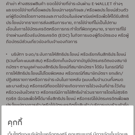
ค้าเช่า ห้างสรรพสินค้า ยอดใช้จ่ายที่ชำระเงินผ่าน E-WALLET ต่างๆ
และยอดใช้จ่ายที่เอื้อผลประโยชน์ทางธุรกิจและ/หรือผลประโยชน์ส่วนตัว
แก่ผู้ถือบัตรโดยทางตรงและทางอ้อมในเชิงพาณิชย์หรือเพื่อให้ได้รับสิทธิ
ประโยชน์จากรายการส่งเสริมการขาย, การใช้จ่ายที่ไม่เป็นไปตาม
เงื่อนไขการใช้บัตรเครดิตหรือการกระทำใดที่ผิดกฎหมาย, รายการที่ใช้
จ่ายผ่านเครื่องรับบัตรเครดิต (EDC) ในกิจการของผู้ถือบัตรเอง หรือผู้
ถือบัตรมีส่วนเกี่ยวข้องกับเจ้าของกิจการ
• บริษัทฯ จะงด/ระงับการให้สิทธิประโยชน์ หรือเรียกคืนสิทธิประโยชน์
(รวมทั้งคะแนนสะสม) หรือเรียกเก็บเงินจากบัญชีบัตรเครดิตของสมาชิ
กบัตรฯ ตามมูลค่าของสิทธิประโยชน์ที่สมาชิกบัตรฯ ได้รับ ในกรณีที่มี
การให้สิทธิประโยชน์ไปโดยผิดหลง หรือกรณีที่สมาชิกบัตรฯ ยกเลิก/
ปฏิเสธรายการหรือการชำระเงินในภายหลัง (แบบเต็มจำนวนทั้งหมด
และบางส่วน) หรือกรณีที่ยอดใช้จ่ายเกิดจากการใช้วงเงินที่ชำระไว้เกิน
หรือวงเงินชั่วคราว หรือกรณีมีการใช้สิทธิเข้าร่วมรายการโดยไม่สุจริต
ทุจริต ฉ้อฉลเพื่อให้ได้มาซึ่งสิทธิประโยชน์ หรือกรณีใช้บัตรเครดิตเพื่อผล
ประโยชน์ทางการค้า/หรือใช้บัตรเครดิตซื้อสินค้า/บริการของร้านค้าซึ่ง
สมาชิกผู้ถือบัตรฯ มีส่วนได้เสียทั้งทางตรงและทางอ้อมหรือใช้บัตรผิด
วัตถุประสงค์ของการใช้บัตรเครดิตเพื่อซื้อสินค้า/บริการหรือไม่เป็นไป
คุกกี้
ตามสัญญาบัตรเครดิตหรือสัญญาสินเชื่อส่วนบุคคล (แล้วแต่กรณี)
หรือการทำธุรกรรมเกี่ยวกับสินทรัพย์ดิจิทัล (DIGITAL ASSET) หรือค
เว็บไซต์ของบริษัทในเครือกรุงศรี คอนซูมเมอร์ มีการจัดเก็บข้อมูล