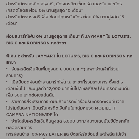
สำหรับบัตรเครดิต กรุงศรี, บัตรเครดิต เซ็นทรัล เดอะวัน และบัตร
เครดิตโลตัส ผ่อน 0% นานสูงสุด 10 เดือน*
สำหรับบัตรกรุงศรีเฟิร์สช้อยส์ทุกหน้าบัตร ผ่อน 0% นานสูงสุด 15
เดือน*
ผ่อนสมาร์ทโฟน 0% นานสูงสุด 15 เดือน* ที่ JAYMART ใน LOTUS’S,
BIG C และ ROBINSON ทุกสาขา
พิเศษ 1: สำหรับ JAYMART ใน LOTUS’S, BIG C และ ROBINSON ทุก
สาขา
• รับเครดิตเงินคืนเพิ่มสูงสุด 6,000 บาท**(เฉพาะร้านค้าที่ร่วม
รายการ)
• เมื่อมียอดผ่อนชำระสมาร์ทโฟน ณ สาขาที่ร่วมรายการ ตั้งแต่ 6
เดือนขึ้นไป และมีมูลค่า 12,000 บาทขึ้นไป/เซลส์สลิป รับเครดิตเงินคืน
เพิ่ม 500 บาทต่อเซลส์สลิป
• รายการส่งเสริมการขายนี้สามารถเข้าร่วมรับเครดิตเงินคืนจาก
โปรโมชันลงทะเบียนรับเครดิตเงินคืนในกลุ่มหมวด MOBILE IT
CAMERA NATIONWIDE ได้
• จำกัดรับเครดิตเงินคืนสูงสุด 6,000 บาท/หมายเลขบัญชีบัตรหลัก
ตลอดรายการ
การผ่อนชำระ 0% PAY LATER และบัตรเฟิร์สช้อยส์ เพย์พลัส ไม่เข้า