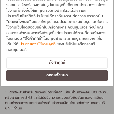
ริปโทเคอร์เรนซี (CRYPTOCURRENCY)
จากเบราว์เซอร์ของคุณในรูปแบบคุกกี้ เพื่อมอบประสบการณ์การ
ใช้งานที่ดียิ่งขึ้นให้แก่คุณ รวมถึงนำเสนอเนื้อหา และ
• สมาชิกบัตรควรเก็บหลักฐานและเซลส์สลิปไว้เพื่อการตรวจสอบใน
ประชาสัมพันธ์สิทธิประโยชน์ที่ตรงกับความต้องการ การกดปุ่ม
กรณีที่จำเป็น
“ตกลงทั้งหมด”
จะช่วยให้คุณได้รับประสบการณ์เต็มรูปแบบในการ
ใช้งานเว็บไซต์ของบริษัทในเครือกรุงศรี คอนซูมเมอร์ ทั้งนี้ คุณ
• บริษัทฯไม่มีส่วนเกี่ยวข้องกับสินค้าหรือบริการ หากมีข้อสงสัย
สามารถกำหนดการตั้งค่าคุกกี้แต่ละประเภทได้ตามที่คุณต้องการ
ประการใดกรุณาติดต่อร้านค้าผู้ให้บริการโดยตรง
โดยกดปุ่ม
“ตั้งค่าคุกกี้”
โดยคุณสามารถคลิกดูรายละเอียดเพิ่ม
เติมได้ที่
ประกาศการใช้งานคุกกี้
ของบริษัทในเครือกรุงศรี
• เงื่อนไขเป็นไปตามที่บริษัทฯกำหนด
คอนซูมเมอร์
• ให้บริการสินเชื่อ/บัตรเครดิต โดย บริษัท อยุธยา แคปปิตอล เซอร์วิ
สเซส จำกัด, บริษัท บัตรกรุงศรีอยุธยา จำกัด, บริษัท เจเนอรัล คาร์ด
ตั้งค่าคุกกี้
เซอร์วิสเซส จำกัด และบริษัท โลตัสส์ มันนี่ เซอร์วิสเซส จำกัด
ตกลงทั้งหมด
เงื่อนไขการรับเครดิตเงินคืน**
• สิทธิพิเศษสำหรับสมาชิกบัตรฯที่ลงทะเบียนผ่านทางแอป UCHOOSE
หรือผ่านทาง SMS และได้รับข้อความตอบกลับยืนยันการลงทะเบียน
ก่อนทำรายการ และผ่อนชำระสินค้าตามเงื่อนไขและข้อกำหนดของบริ
ษัทฯ เท่านั้น