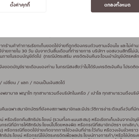
เบียนเพื่อรับสิทธิ์และได้ข้อความตอบกลับภายในวันที่ทำรายการแบ่งจ่าย รายกา
ตั้งค่าคุกกี้
ตกลงทั้งหมด
บและเวลาเดียวกัน
ายการแบ่งจ่ายผ่านช่องทางออนไลน์ หรือ PAYMENT GATEWAY ทุกช่องทาง
, OMIZE, KSHER PAYMENT, PRANINTECH, XENDIT TECH และอื่นๆ ขอสงวน
ดไปนับจากวันที่ทำรายการ (กรณีบัตรเสริม เครดิตเงินคืนจะโอนเข้าบัญชีบัตรหลั
ากร้านค้าทำการเรียกเก็บยอดใช้จ่ายที่ถูกต้องครบถ้วนตามเงื่อนไข และไม่
ใช้จ่ายภายใน 30 วัน นับจากวันสิ้นเดือนที่ทำรายการ บริษัทฯ ขอสงวนสิทธิ์ไม
นภายในรอบบัญชีถัดไป (กรณีบัตรเสริม เครดิตเงินคืนจะโอนเข้าบัญชีบัตรหลักเ
งยอดบัญชีรายเดือนของท่าน ในกรณีสงสัยว่าไม่ได้รับเครดิตเงินคืน โปรดติด
 เปลี่ยน / แลก / ทอนเป็นเงินสดได้
รงพยาบาล พญาไท ทุกสาขารวมถึงบริษัทในเครือ / เปาโล ทุกสาขารวมถึงบริษั
นคืนเฉพาะสมาชิกบัตรที่ยังคงสภาพสมาชิกและมีประวัติการชำระดีจนถึงวันที่มี
ชน์ หรือเรียกคืนสิทธิประโยชน์ (รวมทั้งคะแนนสะสม) หรือเรียกเก็บเงินจากบั
บ ในกรณีที่มีการให้สิทธิประโยชน์ไปโดยหลงผิด หรือกรณีที่สมาชิกบัตรฯ ยกเล
หรือกรณีที่ยอดใช้จ่ายเกิดจากการใช้วงเงินที่ชำระไว้เกิน หรือวงเงินชั่วคราว
ึ่งสิทธิประโยชน์ หรือกรณีใช้บัตรเครดิตเพื่อผลประโยชน์ทางการค้า/หรือใช้บัตรเ