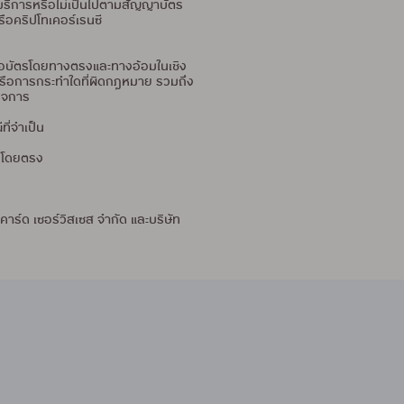
า/บริการหรือไม่เป็นไปตามสัญญาบัตร
ือคริปโทเคอร์เรนซี
ถือบัตรโดยทางตรงและทางอ้อมในเชิง
ิตหรือการกระทำใดที่ผิดกฎหมาย รวมถึง
กิจการ
ี่จำเป็น
ารโดยตรง
คาร์ด เซอร์วิสเซส จำกัด และบริษัท