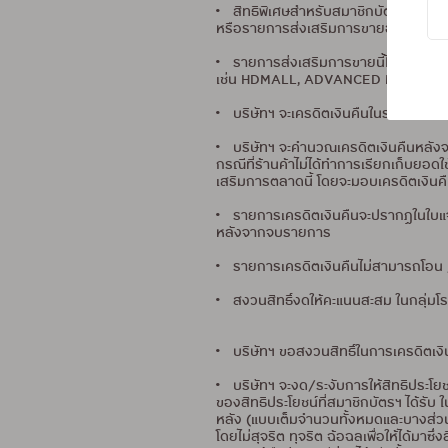
• สิทธิพิเศษสำหรับสมาชิกบัตรฯ ที่ลงทะ
หรือรายการส่งเสริมการขายอื่นๆ ในรอ
• รายการส่งเสริมการขายนี้ไม่ร่วมร
เช่น HDMALL, ADVANCED MPAY, 2C2P
• บริษัทฯ จะเครดิตเงินคืนในรอบบัญชีถั
• บริษัทฯ จะคำนวณเครดิตเงินคืนหลังจ
กรณีที่ร้านค้าไม่ได้ทำการเรียกเก็บยอด
เสริมการตลาดนี้ โดยจะมอบเครดิตเงินคื
• รายการเครดิตเงินคืนจะปรากฏในใบแจ้
หลังจากจบรายการ
• รายการเครดิตเงินคืนไม่สามารถโอน /
• สงวนสิทธิ์งดให้คะแนนสะสม ในกลุ่มโ
• บริษัทฯ ขอสงวนสิทธิ์ในการเครดิตเงิ
• บริษัทฯ จะงด/ระงับการให้สิทธิประโย
ของสิทธิประโยชน์ที่สมาชิกบัตรฯ ได้รั
หลัง (แบบเต็มจำนวนทั้งหมดและบางส่วน) 
โดยไม่สุจริต ทุจริต ฉ้อฉลเพื่อให้ได้มาซ