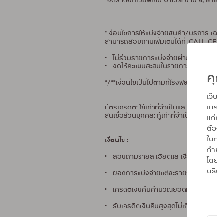
*อัตราดอกเบี้ยพิเศษ 0.65% นาน 6, 8 แ
*เงื่อนไขการให้แบ่งจ่ายสินค้า/บริการ
สามารถสอบถามเพิ่มเติมได้ที่ CALL C
• ไม่ร่วมรายการแบ่งจ่ายผ่านช่องทาง
• งดให้คะแนนสะสมในรายการส่งเสริมก
คุ
*/**เงื่อนไขเป็นไปตามที่โรงพยาบาล แล
เว็
เบร
บัตรเครดิต: ใช้เท่าที่จำเป็นและชำระคืน
สินเชื่อส่วนบุคคล: กู้เท่าที่จำเป็นและช
แก่
ต้
ในก
เงื่อนไข :
กำห
• สอบถามรายละเอียดและเงื่อนไขเพิ่ม
โดย
บริ
• ยอดการแบ่งจ่ายแต่ละรายการไม่สาม
• เครดิตเงินคืนคำนวณยอดแบ่งจ่ายทุก
• รับเครดิตเงินคืนสูงสุดไม่เกิน 20