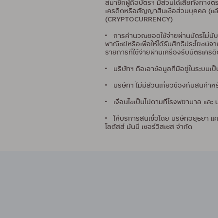
สมาชิกผู้ถือบัตรฯ มีส่วนได้เสียทั้งทา
เครดิตหรือสัญญาสินเชื่อส่วนบุคคล (แล
(CRYPTOCURRENCY)
• การคำนวณยอดใช้จ่ายผ่านบัตรไม่นับร
พาณิชย์หรือเพื่อให้ได้รับสิทธิประโยชน
รายการที่ใช้จ่ายผ่านเครื่องรับบัตรเครด
• บริษัทฯ ถือเอาข้อมูลที่มีอยู่ในระบ
• บริษัทฯ ไม่มีส่วนเกี่ยวข้องกับสินค
• เงื่อนไขเป็นไปตามที่โรงพยาบาล และ 
• ให้บริการสินเชื่อโดย บริษัทอยุธยา แค
โลตัสส์ มันนี่ เซอร์วิสเซส จำกัด