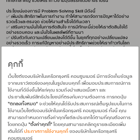
ทักษะที่สำคัญ ช่วยให้เราก้าวข้ามอุปสรรคได้อย่างราบรื่น
ประโยชน์ของการมี Problem-Solving Skill มีดังนี้
✅ เพิ่มประสิทธิภาพในการทำงาน ทำให้สามารถจัดการปัญหาได้อย่าง
รวดเร็วและตรงจุด ช่วยให้งานสำเร็จได้ทันเวลา
✅ เสริมความมั่นใจในการตัดสินใจ การมีทักษะนี้ช่วยให้เราตัดสินใจได้
อย่างรอบคอบ และมั่นใจในผลลัพธ์ที่ตามมา
✅ ปรับตัวกับความเปลี่ยนแปลงได้ดีขึ้น ในยุคที่ทุกอย่างเปลี่ยนแปลง
อย่างรวดเร็ว การแก้ปัญหาอย่างมีประสิทธิภาพช่วยให้เราก้าวทันโลก
✅ ส่งเสริมการพัฒนาตัวเอง ทักษะนี้เชื่อมโยงกับการพัฒนาทักษะอื่นๆ
เช่น การคิดวิเคราะห์ การสื่อสาร และการทำงานร่วมกับผู้อื่น
คุกกี้
มีวิธีที่จะช่วยพัฒนาทักษะ Problem-Solving ให้แข็งแรงมากขึ้นได้ยังไง
กันบ้าง ไปดูกัน
🔎 ฝึกตั้งคำถาม การตั้งคำถามเป็นกุญแจสำคัญในการเข้าใจปัญหา เช่น
เว็บไซต์ของบริษัทในเครือกรุงศรี คอนซูมเมอร์ มีการจัดเก็บข้อมูล
ทำไมปัญหานี้ถึงเกิดขึ้น? ใครได้รับผลกระทบบ้าง? จะมีแนวทางในการ
จากเบราว์เซอร์ของคุณในรูปแบบคุกกี้ เพื่อมอบประสบการณ์การ
แก้ไขปัญหาแบบไหนได้บ้าง?
ใช้งานที่ดียิ่งขึ้นให้แก่คุณ รวมถึงนำเสนอเนื้อหา และ
📝 ฝึกจัดระเบียบความคิด ใช้เครื่องมือ เช่น แผนผังความคิด (Mind
Map) หรือการเขียนลิสต์ เพื่อลำดับความคิดให้ชัดเจน ช่วยให้มองเห็น
ประชาสัมพันธ์สิทธิประโยชน์ที่ตรงกับความต้องการ การกดปุ่ม
ภาพรวมและทางแก้ที่เป็นไปได้
“ตกลงทั้งหมด”
จะช่วยให้คุณได้รับประสบการณ์เต็มรูปแบบในการ
💡 ฝึกการคิดเชิงสร้างสรรค์ อย่าจำกัดตัวเองแค่ทางแก้ปัญหาที่เคยใช้
ใช้งานเว็บไซต์ของบริษัทในเครือกรุงศรี คอนซูมเมอร์ ทั้งนี้ คุณ
ลองคิดนอกกรอบหรือขอไอเดียจากคนรอบตัวเพื่อหาวิธีแก้ไขใหม่ๆ
สามารถกำหนดการตั้งค่าคุกกี้แต่ละประเภทได้ตามที่คุณต้องการ
👥 ฝึกการทำงานเป็นทีม หลายปัญหาอาจซับซ้อนเกินกว่าจะแก้เพียง
ลำพัง การทำงานร่วมกับผู้อื่นจะช่วยให้มุมมองหลากหลายขึ้น และค้น
โดยกดปุ่ม
“ตั้งค่าคุกกี้”
โดยคุณสามารถคลิกดูรายละเอียดเพิ่ม
พบทางออกที่ดีที่สุด
เติมได้ที่
ประกาศการใช้งานคุกกี้
ของบริษัทในเครือกรุงศรี
📚 เรียนรู้จากกรณีศึกษา ศึกษาวิธีแก้ปัญหาจากสถานการณ์จริง เพื่อ
คอนซูมเมอร์
เรียนรู้กระบวนการและแนวคิดที่สามารถนำมาปรับใช้ได้