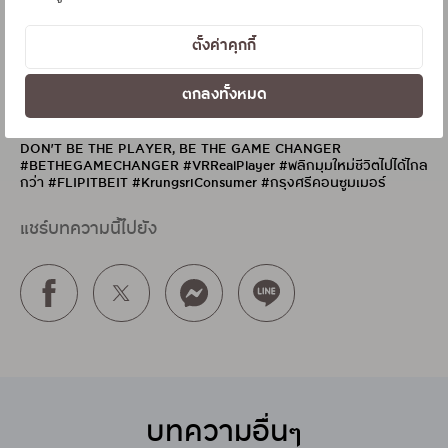
การพัฒนา Problem-Solving Skill จะช่วยให้คุณพร้อมรับมือกับความ
ตั้งค่าคุกกี้
ท้าทาย เพิ่มศักยภาพในการทำงาน เพิ่มความมั่นใจในการเผชิญกับ
สถานการณ์ต่างๆ ในอนาคต และเติบโตอย่างมั่นใจในทุกก้าวของชีวิต
💪
ตกลงทั้งหมด
คลิกลิงก์เพื่อดูตำแหน่งงาน
ที่นี่
เลย
DON’T BE THE PLAYER, BE THE GAME CHANGER
#BETHEGAMECHANGER #VRRealPlayer #พลิกมุมใหม่ชีวิตไปได้ไกล
กว่า #FLIPITBEIT #KrungsriConsumer #กรุงศรีคอนซูมเมอร์
แชร์บทความนี้ไปยัง
บทความอื่นๆ