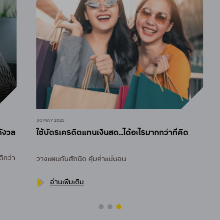
30 MAY 2025
30
วล
ใช้บัตรเครดิตแทนเงินสด...ได้อะไรมากกว่าที่คิด
เ
เง
่า
วางแผนกันสักนิด คุ้มค่าแน่นอน
รู
ก่
อ่านเพิ่มเติม