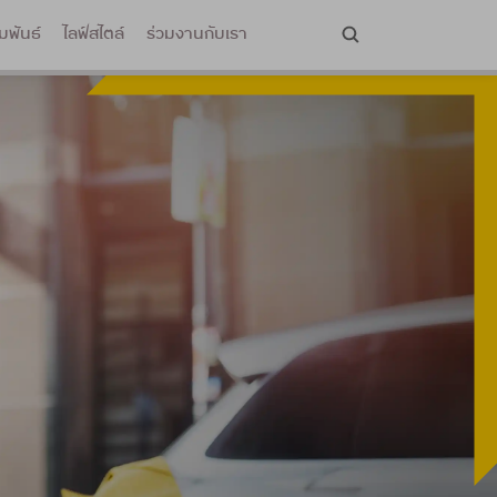
มพันธ์
ไลฟ์สไตล์
ร่วมงานกับเรา