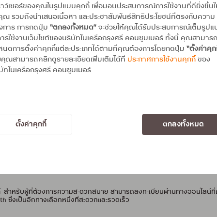
าว์เซอร์ของคุณในรูปแบบคุกกี้ เพื่อมอบประสบการณ์การใช้งานที่ดียิ่งขึ้นใ
กมิจฉาชีพ
คุณ รวมถึงนำเสนอเนื้อหา และประชาสัมพันธ์สิทธิประโยชน์ที่ตรงกับความ
องการ การกดปุ่ม
“ตกลงทั้งหมด”
จะช่วยให้คุณได้รับประสบการณ์เต็มรูป
ครดิต
เพื่อรับรู้ถึงธุรกรรมทุกครั้งที่เกิดขึ้น
ารใช้งานเว็บไซต์ของบริษัทในเครือกรุงศรี คอนซูมเมอร์ ทั้งนี้ คุณสามาร
ระจำ
หากพบรายการที่ไม่ทราบที่มาควรติดต่อธนาคารทันที
นดการตั้งค่าคุกกี้แต่ละประเภทได้ตามที่คุณต้องการโดยกดปุ่ม
“ตั้งค่าคุกก
คุณสามารถคลิกดูรายละเอียดเพิ่มเติมได้ที่
ประกาศการใช้งานคุกกี้
ของ
ัน เป็นเวอร์ชั่นล่าสุดอยู่เสมอ
เพื่อ ส่งผลต่อประสิทธิภาพ ความปลอดภัย
ษัทในเครือกรุงศรี คอนซูมเมอร์
นคืนสำหรับผู้เสียหายจากแก๊งคอลเซ็นเตอร์
์กลายเป็นช่องทางหนึ่งที่มิจฉาชีพใช้ในการหลอกลวงประชาชน คณะกรรมการป้
สียหายจากแก๊งคอลเซ็นเตอร์โดยเฉพาะ ผู้ที่ตกเป็นเหยื่อของแก๊งคอลเซ็นเตอร์สา
ตั้งค่าคุกกี้
ตกลงทั้งหมด
.
สำหรับผู้ที่สะดวกในการเดินทาง สามารถมายื่นแบบคำร้องขอคุ้มครองสิทธิ
น (ปปง.)
ียหายสามารถยื่นแบบคำร้องผ่านทางไปรษณีย์ โดยส่งถึง "สำนักงานป้องกันแล
น กรุงเทพฯ 10330 โดยให้ระบุที่มุมซองด้านบนว่า "ส่งแบบคำร้องขอคุ้มครองสิ
์
สำหรับผู้ที่ต้องการความสะดวกสบาย สามารถลงทะเบียนผ่านทางออนไลน์ที่เว
h ซึ่งเป็นอีกทางเลือกหนึ่งที่สะดวกและรวดเร็ว