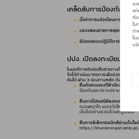
เบร
เคล็ดลับการป้องกันตัวจา
แก่
ต้
ตั้งค่าการแจ้งเตือนการใช้บัตรเ
ในก
ตรวจสอบรายการธุรกรรมเป็นป
กำห
โดย
อัปเดตระบบปฏิบัติการ/แอปพลิเคช
บริ
ปปง. เปิดลงทะเบียนรับเงิ
ในยุคที่การติดต่อสื่อสารทางโทรศัพท
จึงได้ดำเนินมาตรการเพื่อช่วยเหลือผู้เ
คืนได้ ผ่าน 3 ช่องทางหลัก ดังนี้
ยื่นด้วยตนเองที่สำนักงาน ปปง
ป้องกันและปราบปรามการฟอกเงิ
ยื่นทางไปรษณีย์ลงทะเบียน
ผู้เส
ถนนพญาไท แขวงวังใหม่ เขตปทุมวั
เป็นไปอย่างรวดเร็วและถูกต้อง
ยื่นทางอิเล็กทรอนิกส์ผ่านเว็บไซต
https://khumkrongsit.amlo.go.t