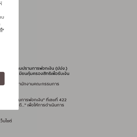
ห้
แบบ
ถ
ี้”
องกันและปราบปรามการฟอกเงิน (ปปง.)
มารถลงทะเบียนคุ้มครองสิทธิเพื่อรับเงิน
ได้โดยตรงที่สำนักงานคณะกรรมการ
ะปราบปรามการฟอกเงิน" ที่เลขที่ 422
ทธิรายคดี..." เพื่อให้การดำเนินการ
็บไซต์