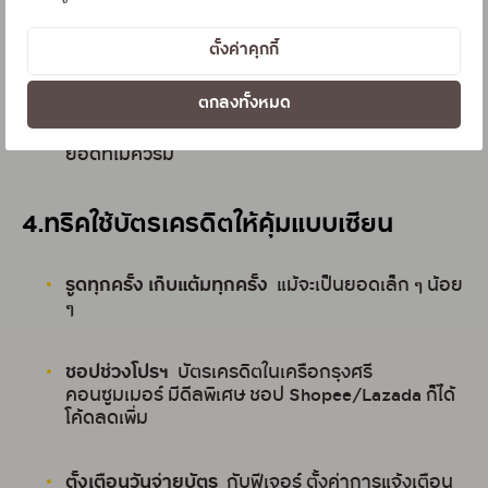
มีหลายบัตร แต่ใช้ไม่คุ้ม
บัตรแต่ละใบมีโปรฯ ที่ต่างกัน
ตั้งค่าคุกกี้
ใช้ให้ตรงจุดจะได้ประโยชน์สูงสุด
ตกลงทั้งหมด
ลืมเช็กบิล
เช็กทุกเดือน ป้องกันค่าธรรมเนียมหรือ
ยอดที่ไม่ควรมี
4.ทริคใช้บัตรเครดิตให้คุ้มแบบเซียน
รูดทุกครั้ง เก็บแต้มทุกครั้ง
แม้จะเป็นยอดเล็ก ๆ น้อย
ๆ
ชอปช่วงโปรฯ
บัตรเครดิตในเครือกรุงศรี
คอนซูมเมอร์ มีดีลพิเศษ ชอป Shopee/Lazada ก็ได้
โค้ดลดเพิ่ม
ตั้งเตือนวันจ่ายบัตร
กับฟีเจอร์ ตั้งค่าการแจ้งเตือน