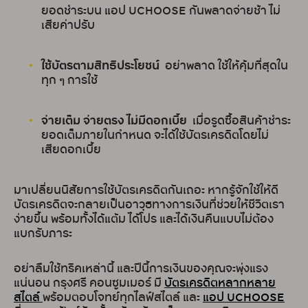
ยอดชำระบน แอป UCHOOSE กันพลาดจ่ายช้า ไม่
เสียค่าปรับ
ใช้บัตรตามสิทธิประโยชน์
อย่าพลาด ใช้ให้คุ้มที่สุดใน
ทุก ๆ การใช้
จ่ายเต็ม จ่ายตรง ไม่มีดอกเบี้ย
เมื่อรูดซื้อสินค้าชำระ
ยอดเต็มภายในกำหนด จะได้ใช้บัตรเครดิตโดยไม่
เสียดอกเบี้ย
มาเปลี่ยนนิสัยการใช้บัตรเครดิตกันเถอะ หากรู้จักใช้ให้ดี
บัตรเครดิตจะกลายเป็นอาวุธทางการเงินที่ช่วยให้ชีวิตเรา
ง่ายขึ้น พร้อมทั้งได้แต้ม ได้โปร และได้เงินคืนแบบไม่ต้อง
แบกรับภาระ
อย่าลืมใช้ทริคเหล่านี้ และปีนี้การเงินของคุณจะพุ่งแรง
แน่นอน กรุงศรี คอนซูมเมอร์ มี
บัตรเครดิตหลากหลาย
สไตล์
พร้อมตอบโจทย์ทุกไลฟ์สไตล์ และ
แอป UCHOOSE