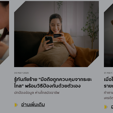
30 MAY 2025
31 MAY 
รู้ทันภัยร้าย "มือถือถูกควบคุมจากระยะ
เมื่
ไกล" พร้อมวิธีป้องกันด้วยตัวเอง
ราย
กรุง
ปกป้องข้อมูล ห่างไกลมิจฉาชีพ
ทำตาม
เครดิ
อ่านเพิ่มเติม
อ