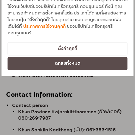
“ตกลงทั้งหมด”
จะช่วยให้คุณได้รับประสบการณ์เต็มรูปแบบในการ
ใช้งานเว็บไซต์ของบริษัทในเครือกรุงศรี คอนซูมเมอร์ ทั้งนี้ คุณ
หากมีประสบการณ์ด้านการขาย หรือมีความรู้ด้านสิน
สามารถกำหนดการตั้งค่าคุกกี้แต่ละประเภทได้ตามที่คุณต้องการ
เชื่อ, บัตรเครดิต, ประกันภัยและประกันชีวิตมา จะได้รับ
โดยกดปุ่ม
“ตั้งค่าคุกกี้”
โดยคุณสามารถคลิกดูรายละเอียดเพิ่ม
พิจารณาเป็นพิเศษ
เติมได้ที่
ประกาศการใช้งานคุกกี้
ของบริษัทในเครือกรุงศรี
มีทัศนคติที่ดี มีใจรักงานบริการ มีวินัย ตรงต่อเวลา และ
คอนซูมเมอร์
มีทักษะในการสื่อสาร สามารถเจรจาต่อรอง แก้ไข
ปัญหาได้ดี
ตั้งค่าคุกกี้
สามารถทำงาน ออกบูท จัดกิจกรรมทางการตลาดนอก
ตกลงทั้งหมด
สาขาได้
มีทักษะการใช้งานคอมพิวเตอร์เบื้องต้น
Contact Information:
Contact person
Khun Pawinee Kajornkittibaramee (อ๊าฟเตอร์):
080-269-7987
Khun Sonklin Kodthong (บุ๋ม): 061-353-1516