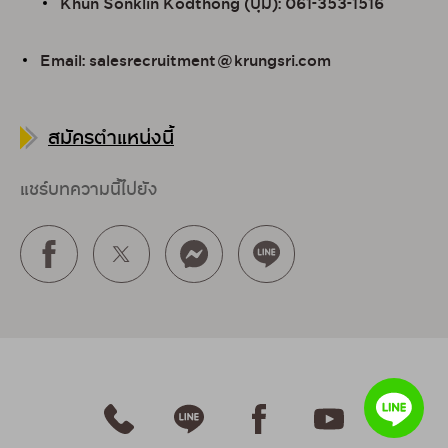
Khun Sonklin Kodthong (บุ๋ม): 061-353-1516
Email: salesrecruitment@krungsri.com
สมัครตำแหน่งนี้
แชร์บทความนี้ไปยัง