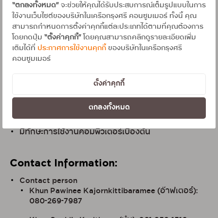
วุฒิการศึกษา : ม.6 /ปวช - ปริญญาตรี
“ตกลงทั้งหมด”
จะช่วยให้คุณได้รับประสบการณ์เต็มรูปแบบในการ
ใช้งานเว็บไซต์ของบริษัทในเครือกรุงศรี คอนซูมเมอร์ ทั้งนี้ คุณ
หากมีประสบการณ์ด้านการขาย หรือมีความรู้ด้านสิน
สามารถกำหนดการตั้งค่าคุกกี้แต่ละประเภทได้ตามที่คุณต้องการ
เชื่อ, บัตรเครดิต, ประกันภัยและประกันชีวิตมา จะได้รับ
โดยกดปุ่ม
“ตั้งค่าคุกกี้”
โดยคุณสามารถคลิกดูรายละเอียดเพิ่ม
พิจารณาเป็นพิเศษ
เติมได้ที่
ประกาศการใช้งานคุกกี้
ของบริษัทในเครือกรุงศรี
คอนซูมเมอร์
มีทัศนคติที่ดี มีใจรักงานบริการ มีวินัย ตรงต่อเวลา และ
มีทักษะในการสื่อสาร สามารถเจรจาต่อรอง แก้ไข
ปัญหาได้ดี
ตั้งค่าคุกกี้
สามารถทำงาน ออกบูท จัดกิจกรรมทางการตลาดนอก
ตกลงทั้งหมด
สาขาได้
มีทักษะการใช้งานคอมพิวเตอร์เบื้องต้น
Contact Information:
Contact person
Khun Pawinee Kajornkittibaramee (อ๊าฟเตอร์):
080-269-7987