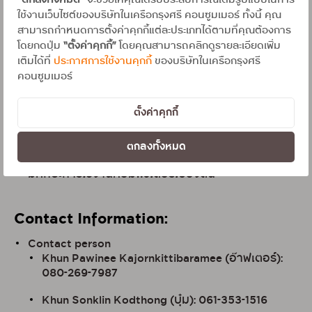
“ตกลงทั้งหมด”
จะช่วยให้คุณได้รับประสบการณ์เต็มรูปแบบในการ
ใช้งานเว็บไซต์ของบริษัทในเครือกรุงศรี คอนซูมเมอร์ ทั้งนี้ คุณ
หากมีประสบการณ์ด้านการขาย หรือมีความรู้ด้านสิน
สามารถกำหนดการตั้งค่าคุกกี้แต่ละประเภทได้ตามที่คุณต้องการ
เชื่อ, บัตรเครดิต, ประกันภัยและประกันชีวิตมา จะได้รับ
โดยกดปุ่ม
“ตั้งค่าคุกกี้”
โดยคุณสามารถคลิกดูรายละเอียดเพิ่ม
พิจารณาเป็นพิเศษ
เติมได้ที่
ประกาศการใช้งานคุกกี้
ของบริษัทในเครือกรุงศรี
มีทัศนคติที่ดี มีใจรักงานบริการ มีวินัย ตรงต่อเวลา และ
คอนซูมเมอร์
มีทักษะในการสื่อสาร สามารถเจรจาต่อรอง แก้ไข
ปัญหาได้ดี
ตั้งค่าคุกกี้
สามารถทำงาน ออกบูท จัดกิจกรรมทางการตลาดนอก
ตกลงทั้งหมด
สาขาได้
มีทักษะการใช้งานคอมพิวเตอร์เบื้องต้น
Contact Information:
Contact person
Khun Pawinee Kajornkittibaramee (อ๊าฟเตอร์):
080-269-7987
Khun Sonklin Kodthong (บุ๋ม): 061-353-1516