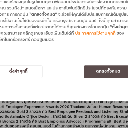
าว์เซอร์ของคุณในรูปแบบคุกกี้ เพื่อมอบประสบการณ์การใช้งานที่ดียิ่งขึ้นใ
คุณ รวมถึงนำเสนอเนื้อหา และประชาสัมพันธ์สิทธิประโยชน์ที่ตรงกับความ
องการ การกดปุ่ม
“ตกลงทั้งหมด”
จะช่วยให้คุณได้รับประสบการณ์เต็มรูป
ารใช้งานเว็บไซต์ของบริษัทในเครือกรุงศรี คอนซูมเมอร์ ทั้งนี้ คุณสามาร
นดการตั้งค่าคุกกี้แต่ละประเภทได้ตามที่คุณต้องการโดยกดปุ่ม
“ตั้งค่าคุกก
คุณสามารถคลิกดูรายละเอียดเพิ่มเติมได้ที่
ประกาศการใช้งานคุกกี้
ของ
ษัทในเครือกรุงศรี คอนซูมเมอร์
สัมพันธ์
PR NEWS
PR NEWS
กรุงศรี คอนซูมเมอร์ คว้า 7 รางวัล
์ คว้า 7 รางวัล จากเวที
ence Awards 2026 Thailand
ตั้งค่าคุกกี้
ตกลงทั้งหมด
 คอนซูมเมอร์ ผู้ให้บริการบัตรเครดิตและสินเชื่อส่วนบุคคล นำโดย อุณา วัชโร
ที Employee Experience Awards 2026 Thailand จัดโดย Human Resources Onl
งวัลระดับ Gold 3 รางวัล คือ Best Employee Feedback and Listening Strat
nd Sustainable Office Design, รางวัลระดับ Silver 2 รางวัล คือ Best Exe
บ Bronze 2 รางวัล คือ Best Employee Advocacy Programme และ Best Us
่นของกรุงศรี คอนซูมเมอร์ ในด้านการสร้างประสบการณ์พนักงาน, ความเป็นอยู