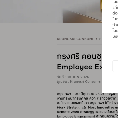
เบร
แก่
ต้
ในก
กำห
โดย
บริ
KRUNGSRI CONSUMER
ข่าวประชา
กรุงศรี คอนซูมเมอร
Employee Experi
วันที่ : 30 JUN 2026
ผู้เขียน : Krungsri Consumer
กรุงเทพฯ – 30 มิถุนายน 2569 : กรุงศรี
งานทรัพยากรบุคคล คว้า 7 รางวัลจากเว
ณ โรงแรมแชงกรี-ลา กรุงเทพฯ ได้แก่ รา
Work Strategy และ Most Innovative a
Remote Work Strategy และรางวัลระดั
Employee Engagement สะท้อนความโดดเด