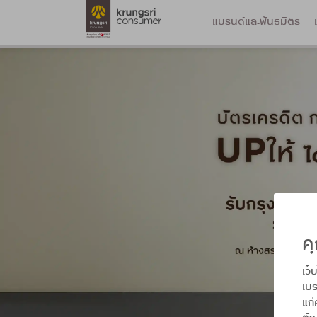
แบรนด์และพันธมิตร
คุ
เว็
เบร
แก่