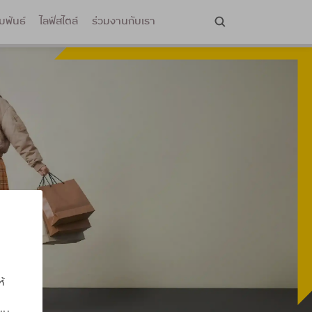
มพันธ์
ไลฟ์สไตล์
ร่วมงานกับเรา
ห้