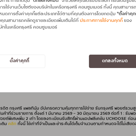
องการ การกดปุ่ม
“ตกลงทั้งหมด”
จะช่วยให้คุณได้รับประสบการณ์เต็มรูป
ารใช้งานเว็บไซต์ของบริษัทในเครือกรุงศรี คอนซูมเมอร์ ทั้งนี้ คุณสามาร
นดการตั้งค่าคุกกี้แต่ละประเภทได้ตามที่คุณต้องการโดยกดปุ่ม
“ตั้งค่าคุกก
คุณสามารถคลิกดูรายละเอียดเพิ่มเติมได้ที่
ประกาศการใช้งานคุกกี้
ของ
ษัทในเครือกรุงศรี คอนซูมเมอร์
สัมพันธ์
PR NEWS
PR NEWS
‘บัตรเครดิต กรุงศรี แพลทินัม’ ชวนช
ตั้งค่าคุกกี้
ตกลงทั้งหมด
รี แพลทินัม’ ชวนช้อปคุ้ม มอบ
ด 4 เท่า
ิต กรุงศรี แพลทินัม อัปเกรดความคุ้มทุกการใช้จ่าย รับกรุงศรี พอยต์รวมสูงส
ินค้าที่ร่วมรายการ ตั้งแต่ 1 มีนาคม 2569 – 30 มิถุนายน 2569 ต่อที่ 1 : รับพ
 รับพอยต์พิเศษเพิ่ม 2 เท่า โดยลงทะเบียนรับสิทธิ์ผ่านแอปพลิเคชัน UCHOOSE ก
มเติม
คลิก
ทั้งนี้ ใช้เท่าที่จำเป็นและชำระคืนได้เต็มจำนวนตามกำหนดจะได้ไม่เสียด