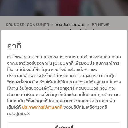
KRUNGSRI CONSUMER
ข่าวประชาสัมพันธ์
PR NEWS
PR NEWS
กรุงศรี คอนซูมเมอร์ ชวนช้อปสุดคุ้ม
คุกกี้
กรุงศรี คอนซูมเมอร์ ชวนช้อปสุ
เว็บไซต์ของบริษัทในเครือกรุงศรี คอนซูมเมอร์ มีการจัดเก็บข้อมูล
ดคุ้ม
จากเบราว์เซอร์ของคุณในรูปแบบคุกกี้ เพื่อมอบประสบการณ์การ
ใช้งานที่ดียิ่งขึ้นให้แก่คุณ รวมถึงนำเสนอเนื้อหา และ
ประชาสัมพันธ์สิทธิประโยชน์ที่ตรงกับความต้องการ การกดปุ่ม
วันที่ : 20 JAN 2025
“ตกลงทั้งหมด”
จะช่วยให้คุณได้รับประสบการณ์เต็มรูปแบบในการ
ผู้เขียน : Krungsri Consumer
ใช้งานเว็บไซต์ของบริษัทในเครือกรุงศรี คอนซูมเมอร์ ทั้งนี้ คุณ
สามารถกำหนดการตั้งค่าคุกกี้แต่ละประเภทได้ตามที่คุณต้องการ
กรุงเทพฯ – 20 มกราคม 2568 : บัตรเครดิตในกลุ่มกรุงศรี
โดยกดปุ่ม
“ตั้งค่าคุกกี้”
โดยคุณสามารถคลิกดูรายละเอียดเพิ่ม
คอนซูมเมอร์ ขานรับมาตรการกระตุ้นเศรษฐกิจภาครัฐ ชวนช้อปสุดฟิน
เติมได้ที่
ประกาศการใช้งานคุกกี้
ของบริษัทในเครือกรุงศรี
รับสิทธิลดหย่อนภาษีตามมาตรการ Easy-E Receipt 2.0 พร้อมรับสิทธิ
พิเศษสุดคุ้ม (เงื่อนไขในการลดหย่อนภาษีเป็นไปตามที่สรรพากร
คอนซูมเมอร์
กำหนด) บัตรเครดิตกรุงศรีเฟิร์สช้อยส์ มอบเครดิตเงินคืนรวมสูงสุด
5,600 บาท เพียงใช้จ่ายตามแคมเปญ “Easy E-Receipt” รับเครดิตเงิน
คืนเพิ่มรวมสูงสุด 600 บาท และรับเครดิตเงินคืนรวมสูงสุด 5,000