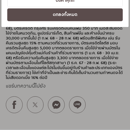
ตั้งค่าคุกกี้
บาท เมื่อใช้จ่ายตามแคมเปญ “รูดช้อป คืนเงินแทบทุกหมวดในชีวิต” (ลง
ทะเบียนทั้ง 2 รายการ) (16 ม.ค. 68 – 28 ก.พ. 68), บัตรเครดิตเซ็นทรัล
เดอะวัน ชวนช้อปคุ้มที่ห้างเซ็นทรัลหรือโรบินสันสาขาที่ร่วมรายการ
ตกลงทั้งหมด
5,000 บาทขึ้นไป รับคูปองและเครดิตเงินคืนสุดคุ้ม พิเศษ รับเพิ่มบัตร
ของขวัญมูลค่า 100 บาท (จำกัดตามเงื่อนไข) (16 ม.ค. 68 – 28 ก.พ.
68), บัตรเครดิต กรุงศรี รับเครดิตเงินคืนเพิ่ม 350 บาท เมื่อสะสมยอด
ใช้จ่ายในหมวดกิน, ซูเปอร์มาร์เก็ต, สินค้าแฟชั่น และห้างชั้นนำครบ
30,000 บาทขึ้นไป (1 ก.พ. 68 – 28 ก.พ. 68) พร้อมสิทธิพิเศษ เช่น รับ
คืนรวมสูงสุด 15% ตามหมวดที่ร่วมรายการ, บัตรเครดิตโลตัส มอบ
เครดิตเงินคืนสูงสุด 5,000 บาทตลอดรายการ เมื่อใช้จ่ายผ่านบัตรใน
แคมเปญช้อปคุ้มตัวแม่กับร้านค้าที่ร่วมรายการ (1 ม.ค. 68 - 30 เม.ย.
68) หรือรับความคุ้มคืนสูงสุด 3,300 บาทตลอดรายการ เมื่อใช้จ่าย
ผ่านบัตรตามเงื่อนไขที่โลตัสทุกสาขา (1 ธ.ค. 67 - 28 ก.พ. 68) (ระยะ
เวลาและเงื่อนไขของแต่ละโปรโมชันขึ้นอยู่กับร้านค้าและประเภทของบัตร
ที่ร่วมรายการ) ใช้เท่าที่จำเป็นและชำระคืนได้เต็มจำนวนตามกำหนดจะได้
ไม่เสียดอกเบี้ย 16% ต่อปี
แชร์บทความนี้ไปยัง