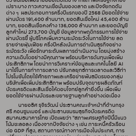
ตัว สินเชื่อเพื่อรายย่อยเติบโตช้าจากสภาพเศรษฐกิจที่ยัง
เปราะบาง ภาวะความเชื่อมั่นของตลาด และปัจจัยกดดัน
ต่าง ๆ ผลประกอบการครึ่งปีแรกของปี 2568 มียอดใช้จ่าย
ผ่านบัตร 191,400 ล้านบาท, ยอดสินเชื่อใหม่ 45,400 ล้าน
บาท, ยอดสินเชื่อคงค้าง 136,000 ล้านบาท และยอดบัญชี
ลูกค้าใหม่ 273,700 บัญชี ข้อมูลจากพฤติกรรมการใช้จ่าย
ผ่านบัตรชี้ ผู้บริโภคเพิ่มความระมัดระวังในการใช้จ่าย ลด
รายจ่ายฟุ่มเฟือย ครึ่งปีหลังเน้นการดำเนินธุรกิจอย่าง
ระมัดระวัง เพื่อรักษาระดับผลการดำเนินงาน โดยมุ่งสร้าง
ความเติบโตอย่างมีคุณภาพ พร้อมบริหารต้นทุนเพื่อเพิ่ม
ประสิทธิภาพ โดยนำการวิเคราะห์ข้อมูลและเทคโนโลยี AI
มาใช้ในการทำการตลาด ปรับกลยุทธ์การตลาดและวิธีทำ
โปรโมชันโดยใช้ศักยภาพและเครือข่ายพันธมิตรของกลุ่ม
บริษัทเพื่อเพิ่มประสิทธิภาพ พร้อมปรับจุดขายผลิตภัณฑ์
บัตรเครดิตและสินเชื่อให้ตอบโจทย์ลูกค้ายิ่งขึ้น เพื่อเพิ่ม
ยอดใช้จ่ายผ่านบัตรและขยายฐานลูกค้าอย่างต่อเนื่อง
นายอธิศ รุจิรวัฒน์ ประธานคณะเจ้าหน้าที่ด้านกรุง
ศรี คอนซูมเมอร์ และประธานชมรมธุรกิจบัตรเครดิต
สมาคมธนาคารไทย เปิดเผยว่า “สภาพเศรษฐกิจปีนี้มีแนว
โน้มชะลอลง เนื่องจากปัจจัยต่าง ๆ เช่น ภาระหนี้ครัวเรือน
ต่อ GDP ที่สูง, สถานการณ์ทางการเมืองในประเทศ, การ