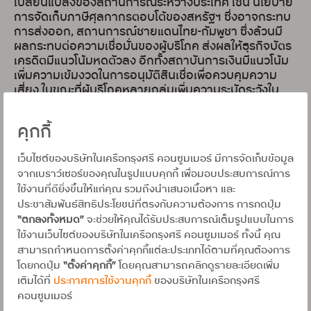
เปลี่ยนแปลงของสถานการณ์ระหว่างประเทศ เช่น นโยบาย
การจัดเก็บภาษีศุลกากรตอบโต้ของสหรัฐฯ ซึ่งอาจกระทบ
การส่งออก, สถานการณ์ชายแดนไทย-กัมพูชา ซึ่งล้วนมี
ผลกระทบต่อความเชื่อมั่นของผู้บริโภค ส่งผลให้ธุรกิจบัตร
เครดิตมีแนวโน้มหดตัวลง อีกทั้งสถาบันการเงินมีแนวโน้ม
เพิ่มความเข้มงวดในการอนุมัติสินเชื่อเพื่อควบคุมความ
เสี่ยง ในขณะที่ผู้บริโภคหลายกลุ่มเพิ่มความระมัดระวังใน
การใช้จ่ายจากความกังวลเนื่องจากสภาวะเศรษฐกิจ ทำให้
ผู้ประกอบการต้องเร่งปรับตัว”
คุกกี้
นายอธิป ศิลป์พจีการ กรรมการผู้จัดการใหญ่ บริษัท
อยุธยา แคปปิตอล เซอร์วิสเซส จำกัด และประธานชมรมสิน
เว็บไซต์ของบริษัทในเครือกรุงศรี คอนซูมเมอร์ มีการจัดเก็บข้อมูล
เชื่อส่วนบุคคล ภายใต้สมาคมธนาคารไทย กล่าวเสริมว่า
จากเบราว์เซอร์ของคุณในรูปแบบคุกกี้ เพื่อมอบประสบการณ์การ
“จากสภาพเศรษฐกิจที่มีแนวโน้มชะลอตัวลงและภาระหนี้
ใช้งานที่ดียิ่งขึ้นให้แก่คุณ รวมถึงนำเสนอเนื้อหา และ
ภาคครัวเรือนที่สูงส่งผลให้ธุรกิจสินเชื่อส่วนบุคคลมีแนว
ประชาสัมพันธ์สิทธิประโยชน์ที่ตรงกับความต้องการ การกดปุ่ม
โน้มหดตัวต่อเนื่อง โดยผู้บริโภคมีความระมัดระวังในการใช้
“ตกลงทั้งหมด”
จะช่วยให้คุณได้รับประสบการณ์เต็มรูปแบบในการ
สินเชื่อมากขึ้นและต้องการลดภาระการใช้สินเชื่อใน
ใช้งานเว็บไซต์ของบริษัทในเครือกรุงศรี คอนซูมเมอร์ ทั้งนี้ คุณ
สถานการณ์ความไม่แน่นอนจึงส่งผลให้มีการใช้สินเชื่อที่
สามารถกำหนดการตั้งค่าคุกกี้แต่ละประเภทได้ตามที่คุณต้องการ
ลดลง ในขณะที่ผู้ประกอบการก็ระมัดระวังในการปล่อยสิน
โดยกดปุ่ม
“ตั้งค่าคุกกี้”
โดยคุณสามารถคลิกดูรายละเอียดเพิ่ม
เชื่อมากขึ้น ควบคู่กับมาตรการการควบคุมของหน่วยงาน
เติมได้ที่
ประกาศการใช้งานคุกกี้
ของบริษัทในเครือกรุงศรี
ภาครัฐ ส่งผลให้ยอดการปล่อยสินเชื่อใหม่ลดลง จึงเป็น
คอนซูมเมอร์
ความท้าทายของผู้ประกอบการในการปล่อยสินเชื่อใน