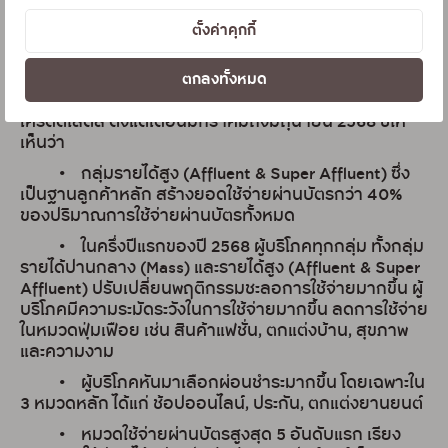
สภาพตลาดที่มีการแข่งขันสูง”
ตั้งค่าคุกกี้
ข้อมูลจากพฤติกรรมการใช้จ่ายผ่านบัตรเครดิตใน
กลุ่มกรุงศรีคอนซูมเมอร์ ผู้ให้บริการด้านบัตรเครดิตและสิน
ตกลงทั้งหมด
เชื่อส่วนบุคคล อันประกอบไปด้วย บัตรเครดิต กรุงศรี, บัตร
กรุงศรีเฟิร์สช้อยส์, บัตรเครดิต เซ็นทรัล เดอะวัน และบัตร
เครดิตโลตัส ตั้งแต่เดือนมกราคมถึงมิถุนายน 2568 ชี้ให้
เห็นว่า
• กลุ่มรายได้สูง (Affluent & Super Affluent) ซึ่ง
เป็นฐานลูกค้าหลัก สร้างยอดใช้จ่ายผ่านบัตรกว่า 40%
ของปริมาณการใช้จ่ายผ่านบัตรทั้งหมด
• ในครึ่งปีแรกของปี 2568 ผู้บริโภคทุกกลุ่ม ทั้งกลุ่ม
รายได้ปานกลาง (Mass) และรายได้สูง (Affluent & Super
Affluent) ปรับเปลี่ยนพฤติกรรมชะลอการใช้จ่ายมากขึ้น ผู้
บริโภคมีความระมัดระวังในการใช้จ่ายมากขึ้น ลดการใช้จ่าย
ในหมวดฟุ่มเฟือย เช่น สินค้าแฟชั่น, ตกแต่งบ้าน, สุขภาพ
และความงาม
• ผู้บริโภคหันมาเลือกผ่อนชำระมากขึ้น โดยเฉพาะใน
3 หมวดหลัก ได้แก่ ช้อปออนไลน์, ประกัน, ตกแต่งยานยนต์
• หมวดใช้จ่ายผ่านบัตรสูงสุด 5 อันดับแรก เรียง