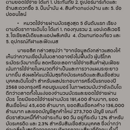
ตามยอดใช้จ่าย ได้แก่ 1. ประกันภัย 2. ซูเปอร์มาร์เก็ตและ
ร้านสะดวกซื้อ 3. ปั๊มน้ำมัน 4. สินค้าตกแต่งบ้าน และ 5. ช้อ
ปออนไลน์
• หมวดใช้จ่ายผ่านบัตรสูงสุด 5 อันดับแรก เรียง
ตามอัตราการเติบโต ได้แก่ 1. กองทุนรวม 2. แอปเดลิเวอรี
3. โซเชียลมีเดียและแอปพลิเคชัน 4. ตัวแทนท่องเที่ยว และ
5. อุปกรณ์กีฬาและฟิตเนส
นายอธิศ กล่าวสรุปว่า “จากข้อมูลดังกล่าวแสดงให้
เห็นว่าความเชื่อมั่นในตลาดอาจยังไม่ฟื้นตัว ผู้บริโภค
ระมัดระวังมากขึ้น ลดหรือชะลอการใช้จ่ายสินค้าฟุ่มเฟือย
เน้นการใช้จ่ายในหมวดที่จำเป็นและการวางแผนระยะยาว
มากขึ้น ส่งผลให้แนวโน้มธุรกิจบัตรเครดิตและสินเชื่อส่วน
บุคคลเติบโตช้า สำหรับผลประกอบการครึ่งปีแรกของปี
2568 ของกรุงศรี คอนซูมเมอร์ ในภาพรวมนับว่ายังเติบโต
ดีกว่าตลาดทั้งในแง่ของจำนวนบัตรและยอดใช้จ่ายผ่าน
บัตร โดยมียอดใช้จ่ายผ่านบัตร 191,400 ล้านบาท, ยอด
สินเชื่อใหม่ 45,400 ล้านบาท, ยอดสินเชื่อคงค้าง 136,000
ล้านบาท และยอดบัญชีลูกค้าใหม่ 273,700 บัญชี ขณะที่
อัตราส่วนหนี้ที่ค้างชำระเกิน 90 วัน อยู่ที่ระดับ 1.2% สำหรับ
บัตรเครดิต และ 2.3% สำหรับสินเชื่อส่วนบุคคล ซึ่งต่ำกว่า