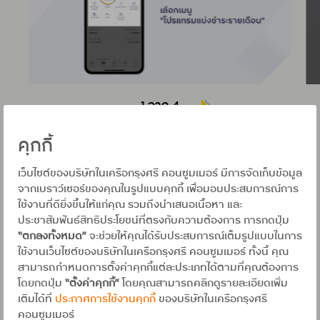
1 จาก 4
คุกกี้
บริการขอสินเชื่อเงินสดโอนเข้าบัญชี
เว็บไซต์ของบริษัทในเครือกรุงศรี คอนซูมเมอร์ มีการจัดเก็บข้อมูล
จากเบราว์เซอร์ของคุณในรูปแบบคุกกี้ เพื่อมอบประสบการณ์การ
ใช้งานที่ดียิ่งขึ้นให้แก่คุณ รวมถึงนำเสนอเนื้อหา และ
นอกจากการบริการแบ่งผ่อนชำระจากการรูดซื้อสินค้า
ประชาสัมพันธ์สิทธิประโยชน์ที่ตรงกับความต้องการ การกดปุ่ม
หรือบริการแล้วนั้น ยังมีบริการขอสินเชื่อเงินสดโอนเข้า
“ตกลงทั้งหมด”
จะช่วยให้คุณได้รับประสบการณ์เต็มรูปแบบในการ
บัญชีผ่าน
UCHOOSE
หรือที่เรียกว่า บริการ
UCASH
หาก
ใช้งานเว็บไซต์ของบริษัทในเครือกรุงศรี คอนซูมเมอร์ ทั้งนี้ คุณ
สนใจบริการนี้ ขั้นตอนก็ไม่ยุ่งยาก แถมยังได้วงเงินโอนเข้า
บัญชีธนาคาร หรือ บัญชีพร้อมเพย์ (PromptPay) ได้ทันที
สามารถกำหนดการตั้งค่าคุกกี้แต่ละประเภทได้ตามที่คุณต้องการ
และสามารถเลือกผ่อนชำระเป็นงวดได้ โดยเลือกที่เมนูสิน
โดยกดปุ่ม
“ตั้งค่าคุกกี้”
โดยคุณสามารถคลิกดูรายละเอียดเพิ่ม
เชื่อเงินสดโอนเข้าบัญชี (
UCASH
) โดยแต่ละขั้นตอนจะแจ้ง
เติมได้ที่
ประกาศการใช้งานคุกกี้
ของบริษัทในเครือกรุงศรี
ข้อมูลอย่างละเอียด และขั้นตอนมีความปลอดภัย มีการ
คอนซูมเมอร์