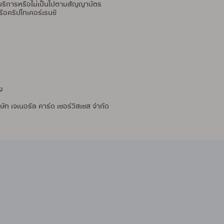
า/บริการหรือไม่เป็นไปตามสัญญาบัตร
ือคริปโทเคอร์เรนซี
ง
ษัท เจเนอรัล คาร์ด เซอร์วิสเซส จำกัด