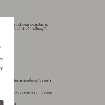
เว้นวรรค ตามด้วยหมายเลขบัตร 16
อบบิลถัดไป (ค่าบริการขึ้นอยู่กับ
ห้
แบบ
ถ
ี้”
ระยะเวลาในการผ่อนขึ้นอยู่กับร้านค้า
้อความตอบกลับยืนยันการลงทะเบียนถูก
อเซสส์สลิป