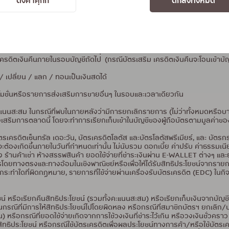
ตั้งค่าคุกกี้
ตกลงทั้งหมด
000 บาท/บัญชีบัตรหลัก ตลอดรายการ โดยจะคำนวณเครดิตเงินคืนจากยอดผ่อนชำ
ากร้านค้าทำการเรียกเก็บยอดใช้จ่ายที่ถูกต้องครบถ้วนตามเงื่อนไข และไม่
ใช้จ่ายภายใน 30 วัน นับจากวันสิ้นสุดรายการส่งเสริมการขาย บริษัทฯ ขอสงวนส
ดิตเงินคืนภายในรอบบัญชีถัดไป (กรณีบัตรเสริม เครดิตเงินคืนจะโอนเข้าบัญช
 เปลี่ยน / แลก / ทอนเป็นเงินสดได้
โมชั่นหรือรายการส่งเสริมการขายอื่นๆ ในรอบและเวลาเดียวกัน
คะแนนสะสม ในกรณีที่พบในภายหลังว่ามีการยกเลิกรายการ (ไม่ว่าทั้งหมดหรื
เสริมการตลาดนี้ โดยจะทำการเรียกเก็บเข้าในบัญชีของผู้ถือบัตรตามมูลค่าของสิ
รเครดิตเซ็นทรัล เดอะวัน, บัตรเครดิตโลตัส และบัตรโลตัสพรีเมียร์, และ บัตรกร
ารจะต้องเกิดขึ้นภายในวันที่กำหนดเท่านั้น ไม่นับรวม ดอกเบี้ย ค่าปรับ ค่าธรรมเ
ง ร้านค้าเช่า ห้างสรรพสินค้า ยอดใช้จ่ายที่ชำระเงินผ่าน E-WALLET ต่างๆ และย
รโดยทางตรงและทางอ้อมในเชิงพาณิชย์หรือเพื่อให้ได้รับสิทธิประโยชน์จากรายการ
ระทำใดที่ผิดกฎหมาย, รายการที่ใช้จ่ายผ่านเครื่องรับบัตรเครดิต (EDC) ในกิจก
ชน์ หรือเรียกคืนสิทธิประโยชน์ (รวมทั้งคะแนนสะสม) หรือเรียกเก็บเงินจากบั
บ ในกรณีที่มีการให้สิทธิประโยชน์ไปโดยผิดหลง หรือกรณีที่สมาชิกบัตรฯ ยกเล
หรือกรณีที่ยอดใช้จ่ายเกิดจากการใช้วงเงินที่ชำระไว้เกิน หรือวงเงินชั่วคราว
ึ่งสิทธิประโยชน์ หรือกรณีใช้บัตรเครดิตเพื่อผลประโยชน์ทางการค้า/หรือใช้บัตรเ