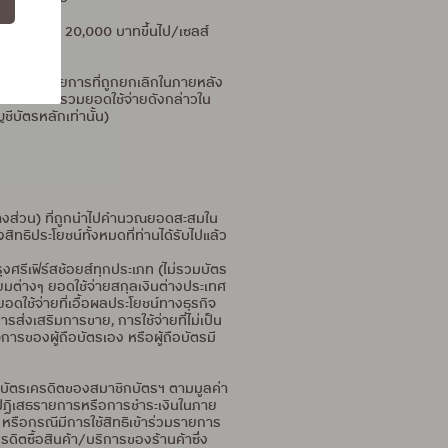
ระตั้งแต่ 20,000 บาทขึ้นไป/เซลส์
คำนวณรวมรายการที่ถูกยกเลิกในภายหลัง
ิทธิ์ไม่นับรวมยอดใช้จ่ายดังกล่าวใน
ีบัตรหลักเท่านั้น)
อบางส่วน) ที่ถูกนำไปคำนวณยอดสะสมใน
ทธิประโยชน์ทั้งหมดที่ท่านได้รับไปแล้ว
ุงศรีเฟิร์สช้อยส์ทุกประเภท (ไม่รวมบัตร
นียมต่างๆ ยอดใช้จ่ายสกุลเงินต่างประเทศ
อดใช้จ่ายที่เอื้อผลประโยชน์ทางธุรกิจ
ส่งเสริมการขาย, การใช้จ่ายที่ไม่เป็น
ารของผู้ถือบัตรเอง หรือผู้ถือบัตรมี
ญชีบัตรเครดิตของสมาชิกบัตรฯ ตามมูลค่า
ิก/ปฏิเสธรายการหรือการชำระเงินในภาย
 หรือกรณีมีการใช้สิทธิเข้าร่วมรายการ
ครดิตซื้อสินค้า/บริการของร้านค้าซึ่ง