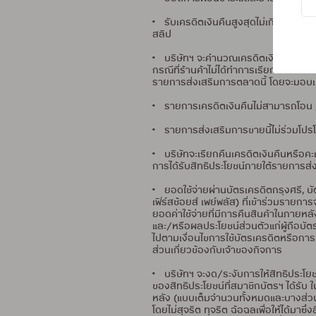
• รับเครดิตเงินคืนสูงสุดไม่เกิน 45,
สลิป
• บริษัทฯ จะคำนวณเครดิตเงินคืนหลังจ
กรณีที่ร้านค้าไม่ได้ทำการเรียกเก็บยอด
รายการส่งเสริมการตลาดนี้ โดยจะมอบเคร
• รายการเครดิตเงินคืนไม่สามารถโอน /
• รายการส่งเสริมการขายนี้ไม่ร่วมโปร
• บริษัทจะเรียกคืนเครดิตเงินคืนหรือ
การได้รับสิทธิประโยชน์ภายใต้รายการส่ง
• ยอดใช้จ่ายผ่านบัตรเครดิตกรุงศรี, บัต
เฟิร์สช้อยส์ เพย์พลัส) ที่เข้าร่วมรายก
ยอดค่าใช้จ่ายที่มีการคืนสินค้าในภายหลั
และ/หรือผลประโยชน์ส่วนตัวแก่ผู้ถือบัต
ไปตามเงื่อนไขการใช้บัตรเครดิตหรือการก
ส่วนเกี่ยวข้องกับเจ้าของกิจการ
• บริษัทฯ จะงด/ระงับการให้สิทธิประโย
ของสิทธิประโยชน์ที่สมาชิกบัตรฯ ได้รั
หลัง (แบบเต็มจำนวนทั้งหมดและบางส่วน) 
โดยไม่สุจริต ทุจริต ฉ้อฉลเพื่อให้ได้มาซ