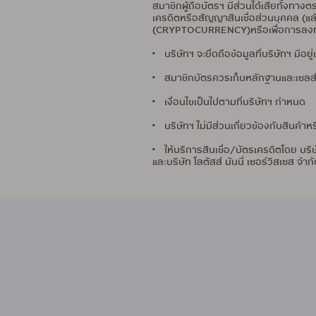
สมาชิกผู้ถือบัตรฯ มีส่วนได้เสียทั้งทา
เครดิตหรือสัญญาสินเชื่อส่วนบุคคล (แล
(CRYPTOCURRENCY)หรือเพื่อการลงทุน 
• บริษัทฯ จะยึดถือข้อมูลที่บริษัทฯ มีอยู
• สมาชิกบัตรควรเก็บหลักฐานและเซลส์ส
• เงื่อนไขเป็นไปตามที่บริษัทฯ กำหนด
• บริษัทฯ ไม่มีส่วนเกี่ยวข้องกับสินค้
• ให้บริการสินเชื่อ/บัตรเครดิตโดย บริ
และบริษัท โลตัสส์ มันนี่ เซอร์วิสเซส จำก