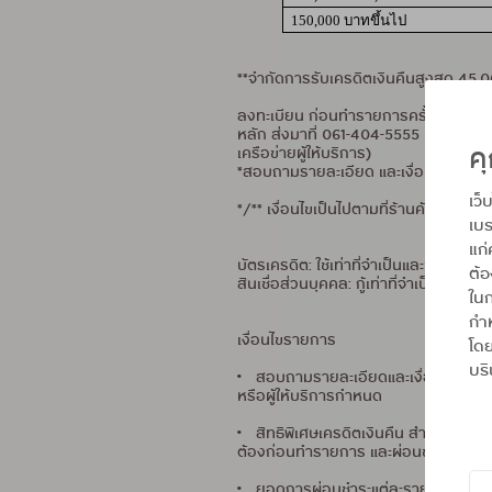
150,000 บาทขึ้นไป
**จำกัดการรับเครดิตเงินคืนสูงสุด 4
ลงทะเบียน ก่อนทำรายการครั้งแรกครั
หลัก ส่งมาที่ 061-404-5555 และรอรับข
คุ
เครือข่ายผู้ให้บริการ)
*สอบถามรายละเอียด และเงื่อนไขเพิ่มเต
เว็
*/** เงื่อนไขเป็นไปตามที่ร้านค้าและบริ
เบร
แก่
บัตรเครดิต: ใช้เท่าที่จำเป็นและชำระคืน
ต้
สินเชื่อส่วนบุคคล: กู้เท่าที่จำเป็นและช
ในก
กำห
เงื่อนไขรายการ
โดย
บริ
• สอบถามรายละเอียดและเงื่อนไขเพิ่มเต
หรือผู้ให้บริการกำหนด
• สิทธิพิเศษเครดิตเงินคืน สำหรับลู
ต้องก่อนทำรายการ และผ่อนชำระสินค้าต
• ยอดการผ่อนชำระแต่ละรายการไม่สาม