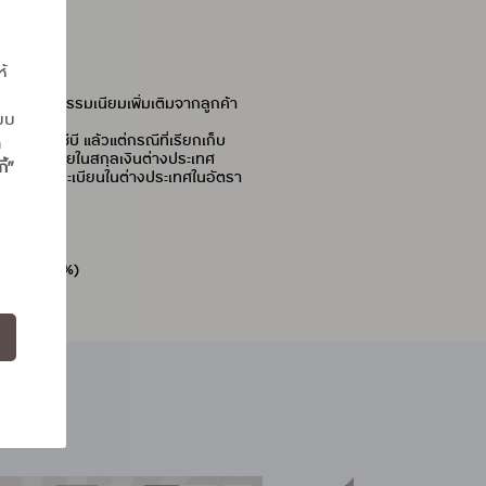
ิ่ม 7%
ห้
ยกเก็บค่าธรรมเนียมเพิ่มเติมจากลูกค้า
แบบ
ร์ด/เจซีบี แล้วแต่กรณีที่เรียกเก็บ
ถ
ยอดค่าใช้จ่ายในสกุลเงินต่างประเทศ
ี้”
นค้าที่จดทะเบียนในต่างประเทศในอัตรา
10,000 x 2.5%)