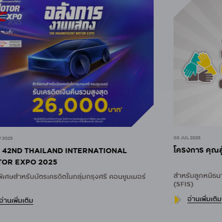
03 JUL 2025
โครงการ คุณสู้ เราช่วย ปิดหนี้ได้ไว ไปต่อได้เร็ว
สำหรับลูกหนี้ธนาคารพาณิชย์และสถาบันการเงินเฉพาะกิจ
มอร์
(SFIS)
อ่านเพิ่มเติม